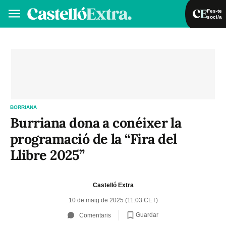
Fes-te
soci/a
Fes-te soci/a
Iniciar sessió
VA
ES
BORRIANA
Burriana dona a conéixer la
programació de la “Fira del
Llibre 2025”
Castelló Extra
10 de maig de 2025 (11:03 CET)
Guardar
Comentaris