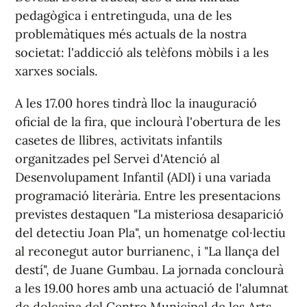
pedagògica i entretinguda, una de les
problemàtiques més actuals de la nostra
societat: l'addicció als telèfons mòbils i a les
xarxes socials.
A les 17.00 hores tindrà lloc la inauguració
oficial de la fira, que inclourà l'obertura de les
casetes de llibres, activitats infantils
organitzades pel Servei d'Atenció al
Desenvolupament Infantil (ADI) i una variada
programació literària. Entre les presentacions
previstes destaquen "La misteriosa desaparició
del detectiu Joan Pla", un homenatge col·lectiu
al reconegut autor burrianenc, i "La llança del
destí", de Juane Gumbau. La jornada conclourà
a les 19.00 hores amb una actuació de l'alumnat
de dolçaina del Centre Municipal de les Arts,