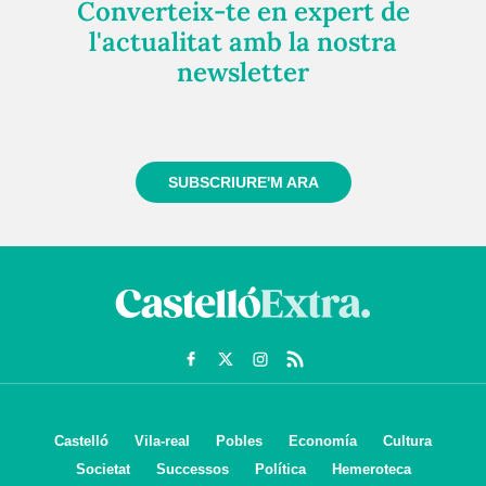
Converteix-te en expert de
l'actualitat amb la nostra
newsletter
Registra't gratuïtament i et mantindrem informat
sempre de tot el que passa a prop teu
SUBSCRIURE'M ARA
Castelló
Vila-real
Pobles
Economía
Cultura
Societat
Successos
Política
Hemeroteca