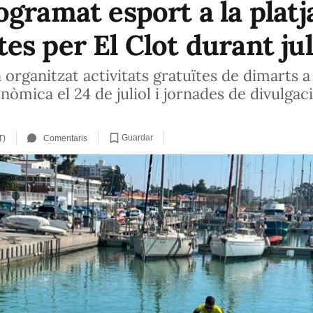
gramat esport a la platj
rutes per El Clot durant jul
 organitzat activitats gratuïtes de dimarts 
òmica el 24 de juliol i jornades de divulgació
Guardar
T)
Comentaris