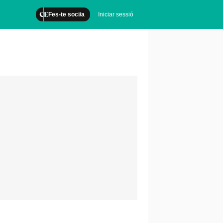
Fes-te soci/a
Iniciar sessió