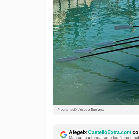
Programació d'estiu a Burriana
Afegeix
CastellóExtra.com
com
Mantén-te informat amb les últimes notí