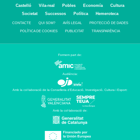
Castelló
Vila-real
Pobles
Economía
Cultura
Societat
Successos
Política
Hemeroteca
CONTACTE
QUI SOM?
AVÍS LEGAL
PROTECCIÓ DE DADES
POLÍTICA DE COOKIES
PUBLICITAT
TRANSPARÈNCIA
Formem part de:
Audiència:
Amb la col·laboració de la Conselleria d’Educació, Investigació, Cultura i Esport:
Amb la col·laboració de: