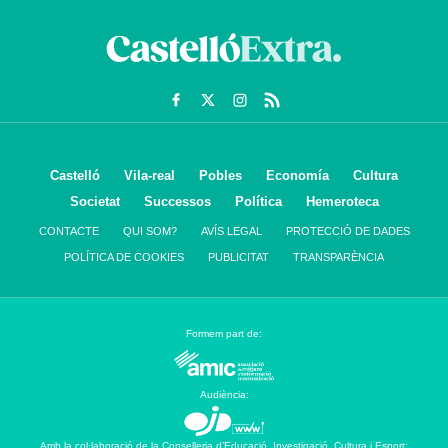
Castelló
Vila-real
Pobles
Economía
Cultura
Societat
Successos
Política
Hemeroteca
CONTACTE
QUI SOM?
AVÍS LEGAL
PROTECCIÓ DE DADES
POLÍTICA DE COOKIES
PUBLICITAT
TRANSPARÈNCIA
Formem part de:
Audiència:
Amb la col·laboració de la Conselleria d’Educació, Investigació, Cultura i Esport: