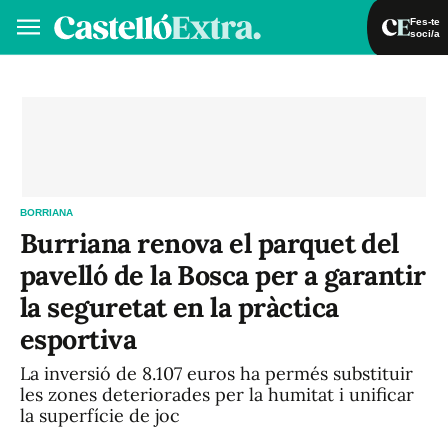
Fes-te
soci/a
Fes-te soci/a
Iniciar sessió
VA
ES
BORRIANA
Burriana renova el parquet del
pavelló de la Bosca per a garantir
la seguretat en la pràctica
esportiva
La inversió de 8.107 euros ha permés substituir
les zones deteriorades per la humitat i unificar
la superfície de joc