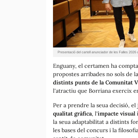
Presentació del cartell anunciador de les Falles 2026 
Enguany, el certamen ha compt
propostes arribades no sols de la
distints punts de la Comunitat 
l'atractiu que Borriana exercix en 
Per a prendre la seua decisió, el 
qualitat gràfica
, l'
impacte visual
i
la seua adaptabilitat a distints 
les bases del concurs i la filosofi