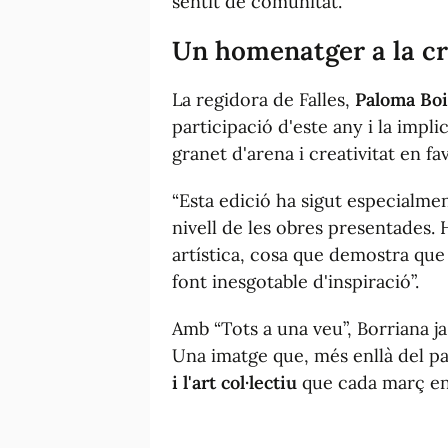
sentit de comunitat.
Un
homenatger
a la cr
La regidora de Falles,
Paloma Bo
participació d'este any i la impli
granet d'arena i creativitat en fa
“Esta edició ha sigut especialme
nivell de les obres presentades. H
artística, cosa que demostra que
font inesgotable d'inspiració”.
Amb “Tots a una veu”, Borriana ja
Una imatge que, més enllà del pa
i l'art col·lectiu
que cada març enc