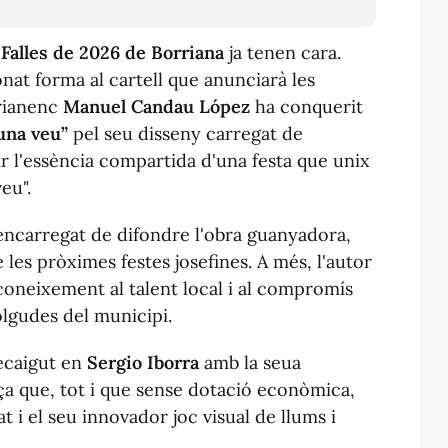
s
Falles de 2026 de Borriana
ja tenen cara.
nat forma al cartell que anunciarà les
rrianenc
Manuel Candau López
ha conquerit
una veu”
pel seu disseny carregat de
ir l'essència compartida d'una festa que unix
eu".
encarregat de difondre l'obra guanyadora,
 les pròximes festes josefines. A més, l'autor
coneixement al talent local i al compromís
lgudes del municipi.
ecaigut en
Sergio Iborra
amb la seua
ça que, tot i que sense dotació econòmica,
at i el seu innovador joc visual de llums i