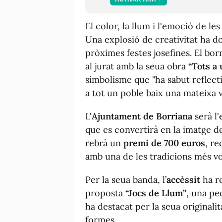
El color, la llum i l'emoció de le
Una explosió de creativitat ha do
pròximes festes josefines. El bo
al jurat amb la seua obra
“Tots a 
simbolisme que "ha sabut reflect
a tot un poble baix una mateixa v
L'
Ajuntament de Borriana
serà l'
que es convertirà en la imatge de
rebrà un
premi de 700 euros
, re
amb una de les tradicions més vo
Per la seua banda, l’
accèssit
ha r
proposta
“Jocs de Llum”
, una pe
ha destacat per la seua originalit
formes.