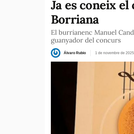
Ja es coneix el
Borriana
El burrianenc Manuel Candau
guanyador del concurs
Álvaro Rubio
1 de novembre de 2025