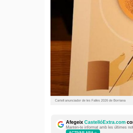
Cartell anunciador de les Falles 2026 de Borriana
Afegeix
CastellóExtra.com
com
Mantén-te informat amb les últimes notí
ACTIVAR ARA