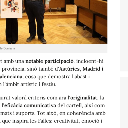
de Borriana
at amb una
notable participació
, incloent-hi
 província, sinó també d'
Astúries, Madrid i
Valenciana
, cosa que demostra l'abast i
l'àmbit artístic i festiu.
jurat valorà criteris com ara l'
originalitat
, la
 l'
eficàcia comunicativa
del cartell, així com
formats i suports. Tot això, en coherència amb
a que inspira les Falles: creativitat, emoció i