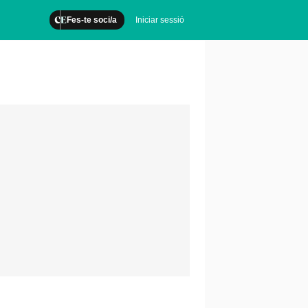
Fes-te soci/a
Iniciar sessió