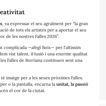
eativitat
ix
, va expressar el seu agraïment per “la gran
cació de tots els artistes per a aportar el seu
vor de les nostres Falles 2026”.
nt complicada —afegí Boix— per l'altíssim
em vist talent, il·lusió i una enorme qualitat
 les Falles de Borriana continuen sent una
 té imatge per a les seues pròximes Falles.
per o la pantalla, encarna la
unitat, la passió
én el cor de la ciutat.