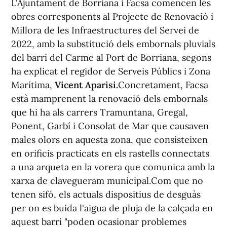
L'Ajuntament de Borriana i Facsa comencen les
obres corresponents al Projecte de Renovació i
Millora de les Infraestructures del Servei de
2022, amb la substitució dels embornals pluvials
del barri del Carme al Port de Borriana, segons
ha explicat el regidor de Serveis Públics i Zona
Marítima,
Vicent Aparisi.
Concretament, Facsa
està mamprenent la renovació dels embornals
que hi ha als carrers Tramuntana, Gregal,
Ponent, Garbí i Consolat de Mar que causaven
males olors en aquesta zona, que consisteixen
en orificis practicats en els rastells connectats
a una arqueta en la vorera que comunica amb la
xarxa de clavegueram municipal.Com que no
tenen sifó, els actuals dispositius de desguàs
per on es buida l'aigua de pluja de la calçada en
aquest barri "poden ocasionar problemes