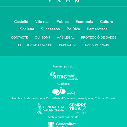
Castelló
Vila-real
Pobles
Economía
Cultura
Societat
Successos
Política
Hemeroteca
CONTACTE
QUI SOM?
AVÍS LEGAL
PROTECCIÓ DE DADES
POLÍTICA DE COOKIES
PUBLICITAT
TRANSPARÈNCIA
Formem part de:
Audiència:
Amb la col·laboració de la Conselleria d’Educació, Investigació, Cultura i Esport:
Amb la col·laboració de: