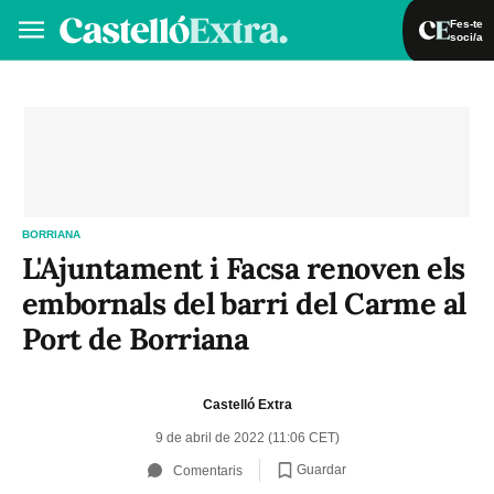
Fes-te
soci/a
Fes-te soci/a
Iniciar sessió
VA
ES
BORRIANA
L'Ajuntament i Facsa renoven els
embornals del barri del Carme al
Port de Borriana
Castelló Extra
9 de abril de 2022 (11:06 CET)
Guardar
Comentaris