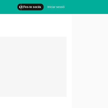
Fes-te soci/a
Iniciar sessió