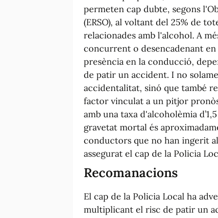
permeten cap dubte, segons l'Obs
(ERSO), al voltant del 25% de to
relacionades amb l'alcohol. A més
concurrent o desencadenant en un
presència en la conducció, depene
de patir un accident. I no solam
accidentalitat, sinó que també r
factor vinculat a un pitjor pronò
amb una taxa d'alcoholèmia d’1,5 
gravetat mortal és aproximadame
conductors que no han ingerit alc
assegurat el cap de la Policia Loc
Recomanacions
El cap de la Policia Local ha adv
multiplicant el risc de patir un