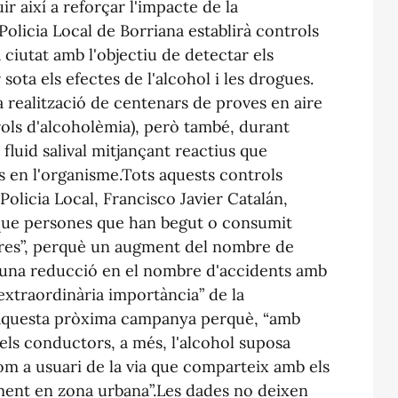
uir així a reforçar l'impacte de la
Policia Local de Borriana establirà controls
 ciutat amb l'objectiu de detectar els
ota els efectes de l'alcohol i les drogues.
la realització de centenars de proves en aire
trols d'alcoholèmia), però també, durant
 fluid salival mitjançant reactius que
 en l'organisme.Tots aquests controls
a Policia Local, Francisco Javier Catalán,
que persones que han begut o consumit
eres”, perquè un augment del nombre de
a una reducció en el nombre d'accidents amb
“extraordinària importància” de la
 aquesta pròxima campanya perquè, “amb
els conductors, a més, l'alcohol suposa
com a usuari de la via que comparteix amb els
lment en zona urbana”.Les dades no deixen