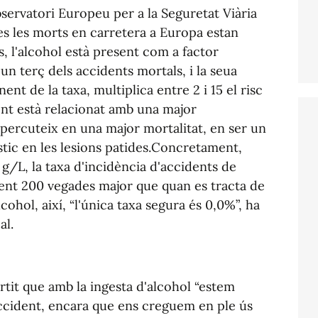
ervatori Europeu per a la Seguretat Viària
tes les morts en carretera a Europa estan
, l'alcohol està present com a factor
 terç dels accidents mortals, i la seua
nt de la taxa, multiplica entre 2 i 15 el risc
ent està relacionat amb una major
epercuteix en una major mortalitat, en ser un
stic en les lesions patides.Concretament,
g/L, la taxa d'incidència d'accidents de
nt 200 vegades major que quan es tracta de
ohol, així, “l'única taxa segura és 0,0%”, ha
al.
ertit que amb la ingesta d'alcohol “estem
 accident, encara que ens creguem en ple ús