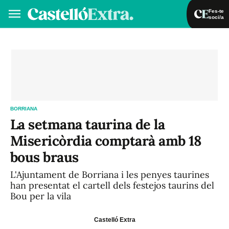
Fes-te
soci/a
Fes-te soci/a
Iniciar sessió
VA
ES
BORRIANA
La setmana taurina de la
Misericòrdia comptarà amb 18
bous braus
L'Ajuntament de Borriana i les penyes taurines
han presentat el cartell dels festejos taurins del
Bou per la vila
Castelló Extra