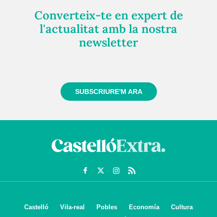
Converteix-te en expert de
l'actualitat amb la nostra
newsletter
Registra't gratuïtament i et mantindrem informat
sempre de tot el que passa a prop teu
SUBSCRIURE'M ARA
Castelló
Vila-real
Pobles
Economía
Cultura