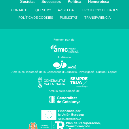
Societat
Successos
Política
Hemeroteca
CONTACTE
QUI SOM?
AVÍS LEGAL
PROTECCIÓ DE DADES
POLÍTICA DE COOKIES
PUBLICITAT
TRANSPARÈNCIA
Formem part de:
Audiència:
Amb la col·laboració de la Conselleria d’Educació, Investigació, Cultura i Esport:
Amb la col·laboració de: