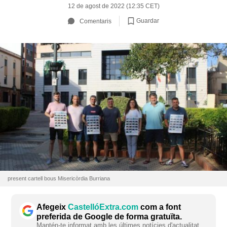
12 de agost de 2022 (12:35 CET)
Guardar
Comentaris
present cartell bous Misericòrdia Burriana
Afegeix
CastellóExtra.com
com a font
preferida de Google de forma gratuïta.
Mantén-te informat amb les últimes notícies d'actualitat.