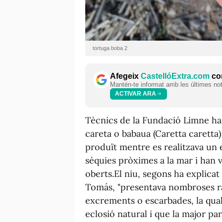
tortuga boba 2
Afegeix
CastellóExtra.com
com
Mantén-te informat amb les últimes notí
ACTIVAR ARA
Tècnics de la Fundació Limne han
careta o babaua (Caretta caretta) 
produït mentre es realitzava un 
séquies pròximes a la mar i han 
oberts.El niu, segons ha explicat
Tomás, "presentava nombroses ra
excrements o escarbades, la qual
eclosió natural i que la major par