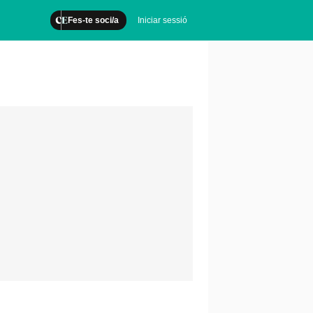
Fes-te soci/a
Iniciar sessió