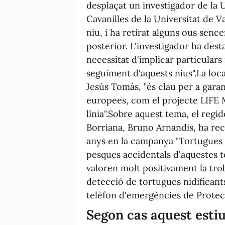
desplaçat un investigador de la U
Cavanilles de la Universitat de V
niu, i ha retirat alguns ous sence
posterior. L'investigador ha desta
necessitat d'implicar particulars
seguiment d'aquests nius".La loc
Jesús Tomás, "és clau per a garant
europees, com el projecte LIFE M
línia".Sobre aquest tema, el regi
Borriana, Bruno Arnandis, ha rec
anys en la campanya "Tortugues d
pesques accidentals d'aquestes 
valoren molt positivament la troba
detecció de tortugues nidificants
telèfon d'emergències de Protecci
Segon cas aquest esti