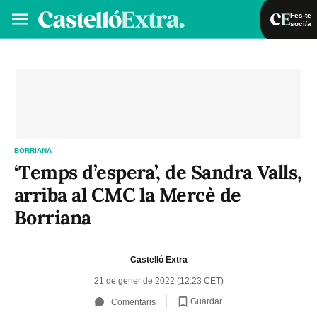
Fes-te
soci/a
Fes-te soci/a
Iniciar sessió
VA
ES
BORRIANA
‘Temps d’espera’, de Sandra Valls,
arriba al CMC la Mercè de
Borriana
Castelló Extra
21 de gener de 2022 (12:23 CET)
Guardar
Comentaris