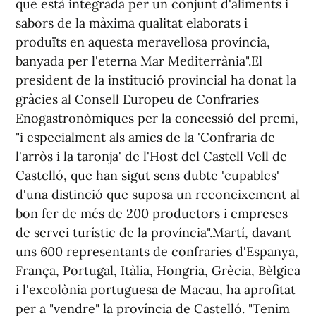
que està integrada per un conjunt d'aliments i
sabors de la màxima qualitat elaborats i
produïts en aquesta meravellosa província,
banyada per l'eterna Mar Mediterrània".El
president de la institució provincial ha donat la
gràcies al Consell Europeu de Confraries
Enogastronòmiques per la concessió del premi,
"i especialment als amics de la 'Confraria de
l'arròs i la taronja' de l'Host del Castell Vell de
Castelló, que han sigut sens dubte 'cupables'
d'una distinció que suposa un reconeixement al
bon fer de més de 200 productors i empreses
de servei turístic de la província".Martí, davant
uns 600 representants de confraries d'Espanya,
França, Portugal, Itàlia, Hongria, Grècia, Bèlgica
i l'excolònia portuguesa de Macau, ha aprofitat
per a "vendre" la província de Castelló. "Tenim