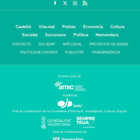
Castelló
Vila-real
Pobles
Economía
Cultura
Societat
Successos
Política
Hemeroteca
CONTACTE
QUI SOM?
AVÍS LEGAL
PROTECCIÓ DE DADES
POLÍTICA DE COOKIES
PUBLICITAT
TRANSPARÈNCIA
Formem part de:
Audiència:
Amb la col·laboració de la Conselleria d’Educació, Investigació, Cultura i Esport:
Amb la col·laboració de: