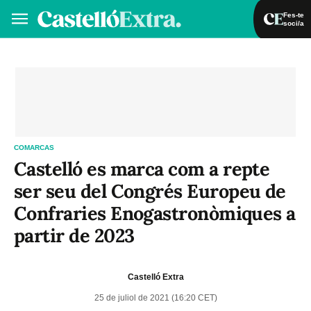
Fes-te
soci/a
Fes-te soci/a
Iniciar sessió
VA
ES
COMARCAS
Castelló es marca com a repte
ser seu del Congrés Europeu de
Confraries Enogastronòmiques a
partir de 2023
Castelló Extra
25 de juliol de 2021 (16:20 CET)