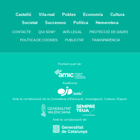
Castelló
Vila-real
Pobles
Economía
Cultura
Societat
Successos
Política
Hemeroteca
CONTACTE
QUI SOM?
AVÍS LEGAL
PROTECCIÓ DE DADES
POLÍTICA DE COOKIES
PUBLICITAT
TRANSPARÈNCIA
Formem part de:
Audiència:
Amb la col·laboració de la Conselleria d’Educació, Investigació, Cultura i Esport:
Amb la col·laboració de: