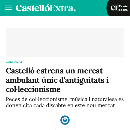
Fes-te
soci/a
Fes-te soci/a
Iniciar sessió
VA
ES
COMARCAS
Castelló estrena un mercat
ambulant únic d'antiguitats i
col·leccionisme
Peces de col·leccionisme, música i naturalesa es
donen cita cada dissabte en este nou mercat