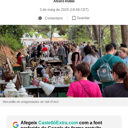
Álvaro Rubio
3 de maig de 2025 (19:48 CET)
Guardar
Comentaris
Mecadillo de antigüedades de Vall d'Uixò
Afegeix
CastellóExtra.com
com a font