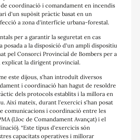
ls de coordinació i comandament en incendis
nari d'un supòsit pràctic basat en un
ecció a zona d'interfície urbana-forestal.
ntals per a garantir la seguretat en cas
 la posada a la disposició d'un ampli dispositiu
nat pel Consorci Provincial de Bombers per a
 explicat la dirigent provincial.
rme este dijous, s'han introduït diversos
dament i coordinació han hagut de resoldre
ctic dels protocols establits i la millora en
u. Així mateix, durant l'exercici s'han posat
de comunicacions i coordinació entre les
l PMA (Lloc de Comandament Avançat) i el
nació). “Este tipus d'exercicis són
tres capacitats operatives i millorar