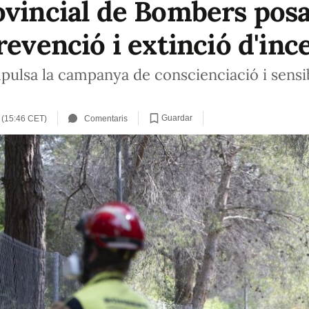
ovincial de Bombers posa
revenció i extinció d'inc
pulsa la campanya de conscienciació i sensibi
Guardar
 (15:46 CET)
Comentaris