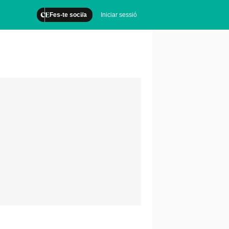
Fes-te soci/a
Iniciar sessió