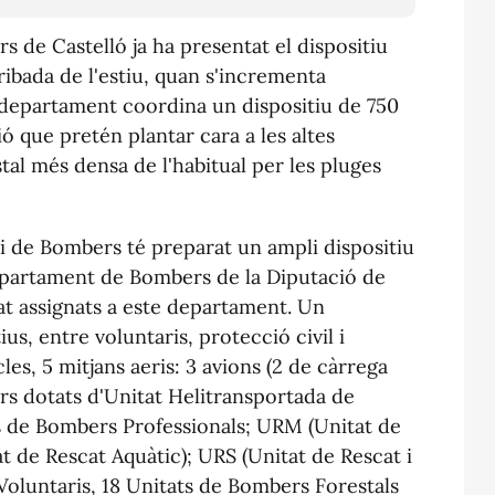
 de Castelló ja ha presentat el dispositiu
rribada de l'estiu, quan s'incrementa
l departament coordina un dispositiu de 750
ió que pretén plantar cara a les altes
tal més densa de l'habitual per les pluges
i de Bombers té preparat un ampli dispositiu
epartament de Bombers de la Diputació de
tat assignats a este departament. Un
us, entre voluntaris, protecció civil i
es, 5 mitjans aeris: 3 avions (2 de càrrega
ters dotats d'Unitat Helitransportada de
s de Bombers Professionals; URM (Unitat de
 de Rescat Aquàtic); URS (Unitat de Rescat i
oluntaris, 18 Unitats de Bombers Forestals