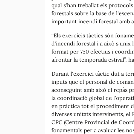
qual s'han treballat els protoco
forestals sobre la base de l'esce
important incendi forestal amb af
“Els exercicis tàctics són foname
d'incendi forestal i a això s'unix
format per 750 efectius i coordi
afrontar la temporada estival”, ha
Durant l'exercici tàctic dut a te
inputs que el personal de coman
aconseguint amb això el repàs prà
la coordinació global de l'operati
en pràctica tot el procediment 
diverses unitats intervinents, e
CPC (Centre Provincial de Coordi
fonamentals per a avaluar les nos