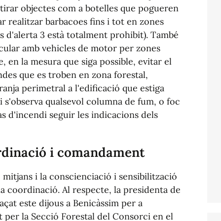
tirar objectes com a botelles que pogueren
r realitzar barbacoes fins i tot en zones
s d'alerta 3 està totalment prohibit). També
rcular amb vehicles de motor per zones
le, en la mesura que siga possible, evitar el
endes que es troben en zona forestal,
nja perimetral a l'edificació que estiga
 si s'observa qualsevol columna de fum, o foc
cas d'incendi seguir les indicacions dels
ordinació i comandament
mitjans i la conscienciació i sensibilització
a coordinació. Al respecte, la presidenta de
laçat este dijous a Benicàssim per a
it per la Secció Forestal del Consorci en el