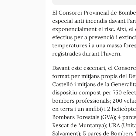
El Consorci Provincial de Bombers
especial anti incendis davant l'a
exponencialment el risc. Així, e
efectius per a prevenció i extinc
temperatures i a una massa fores
registrades durant l'hivern.
Davant este escenari, el Consorc
format per mitjans propis del D
Castelló i mitjans de la Generali
dispositiu compost per 750 efecti
bombers professionals; 200 vehicl
en terra i un amfibi) i 2 helicòp
Bombers Forestals (GVA); 4 parc
Rescat de Muntanya); URA (Unitat
Salvament); 5 parcs de Bombers V