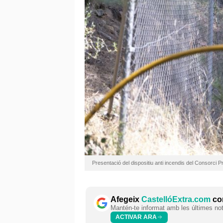
Presentació del dispositiu anti incendis del Consorci 
Afegeix
CastellóExtra.com
com
Mantén-te informat amb les últimes notí
ACTIVAR ARA