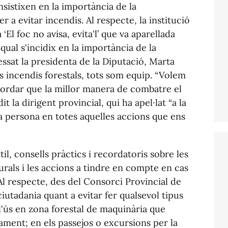
nsistixen en la importància de la
er a evitar incendis. Al respecte, la institució
‘El foc no avisa, evita'l’ que va aparellada
ual s'incidix en la importància de la
sat la presidenta de la Diputació, Marta
ls incendis forestals, tots som equip. “Volem
ecordar que la millor manera de combatre el
dit la dirigent provincial, qui ha apel·lat “a la
da persona en totes aquelles accions que ens
l, consells pràctics i recordatoris sobre les
rals i les accions a tindre en compte en cas
Al respecte, des del Consorci Provincial de
ciutadania quant a evitar fer qualsevol tipus
 l'ús en zona forestal de maquinària que
ment; en els passejos o excursions per la