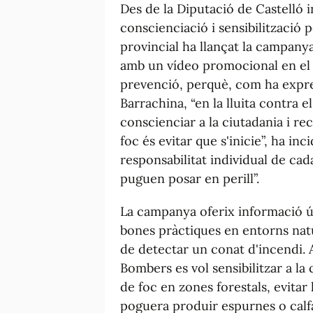
Des de la Diputació de Castelló i
conscienciació i sensibilització p
provincial ha llançat la campanya 
amb un vídeo promocional en el q
prevenció, perquè, com ha expres
Barrachina, “en la lluita contra e
conscienciar a la ciutadania i r
foc és evitar que s'inicie”, ha inci
responsabilitat individual de ca
puguen posar en perill”.
La campanya oferix informació úti
bones pràctiques en entorns natu
de detectar un conat d'incendi. 
Bombers es vol sensibilitzar a la 
de foc en zones forestals, evitar
poguera produir espurnes o calfa