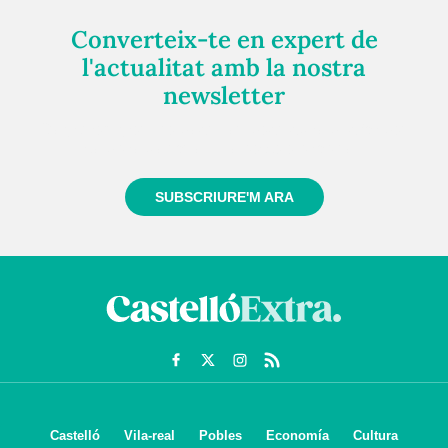
Converteix-te en expert de
l'actualitat amb la nostra
newsletter
Registra't gratuïtament i et mantindrem informat
sempre de tot el que passa a prop teu
SUBSCRIURE'M ARA
Castelló
Vila-real
Pobles
Economía
Cultura