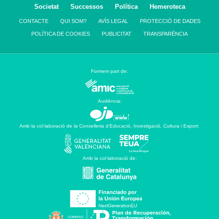
Societat
Successos
Política
Hemeroteca
CONTACTE
QUI SOM?
AVÍS LEGAL
PROTECCIÓ DE DADES
POLÍTICA DE COOKIES
PUBLICITAT
TRANSPARÈNCIA
Formem part de:
Audiència:
Amb la col·laboració de la Conselleria d’Educació, Investigació, Cultura i Esport:
Amb la col·laboració de: