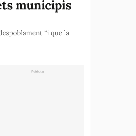
tets municipis
 despoblament “i que la