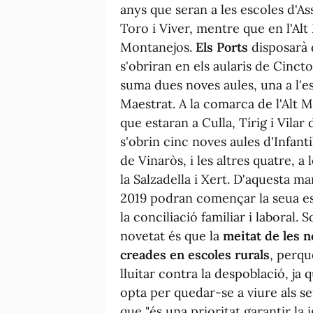
anys que seran a les escoles d'As
Toro i Viver, mentre que en l'Alt 
Montanejos.
Els Ports
disposarà d
s'obriran en els aularis de Cincto
suma dues noves aules, una a l'esc
Maestrat. A la comarca de l'Alt M
que estaran a Culla, Tírig i Vilar
s'obrin cinc noves aules d'Infant
de Vinaròs, i les altres quatre, a 
la Salzadella i Xert. D'aquesta m
2019 podran començar la seua esco
la conciliació familiar i laboral.
novetat és que la
meitat de les n
creades en escoles rurals
, perq
lluitar contra la despoblació, ja 
opta per quedar-se a viure als seu
que "és una prioritat garantir la 