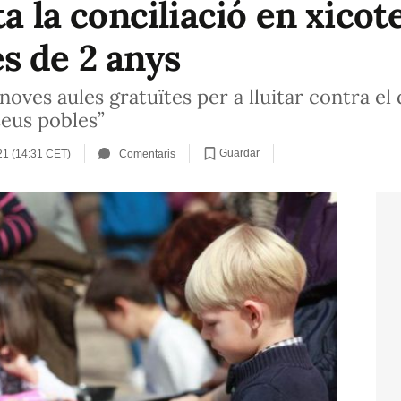
ta la conciliació en xico
s de 2 anys
noves aules gratuïtes per a lluitar contra el
seus pobles”
Guardar
21 (14:31 CET)
Comentaris