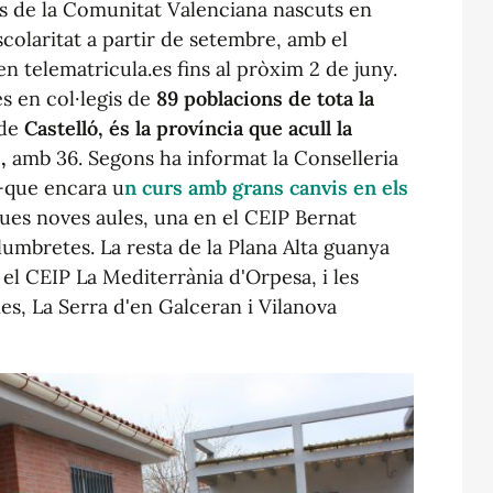
es de la Comunitat Valenciana nascuts en
olaritat a partir de setembre, amb el
 en telematricula.es fins al pròxim 2 de juny.
s en col·legis de
89 poblacions de tota la
 de
Castelló, és la província que acull la
,
amb 36. Segons ha informat la Conselleria
 -que encara u
n curs amb grans canvis en els
es noves aules, una en el CEIP Bernat
Columbretes. La resta de la Plana Alta guanya
el CEIP La Mediterrània d'Orpesa, i les
nes, La Serra d'en Galceran i Vilanova