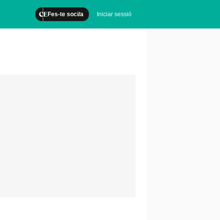
Fes-te soci/a
Iniciar sessió