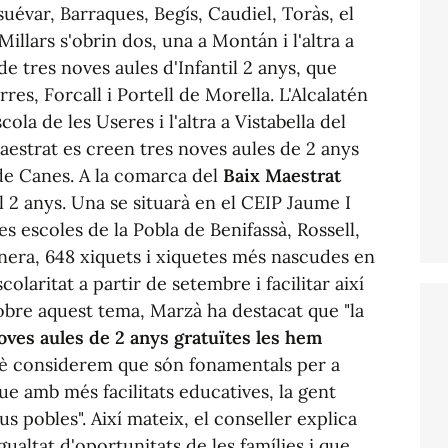
suévar, Barraques, Begís, Caudiel, Toràs, el
Millars s'obrin dos, una a Montán i l'altra a
e tres noves aules d'Infantil 2 anys, que
rres, Forcall i Portell de Morella. L'Alcalatén
ola de les Useres i l'altra a Vistabella del
aestrat es creen tres noves aules de 2 anys
 de Canes. A la comarca del
Baix Maestrat
il 2 anys. Una se situarà en el CEIP Jaume I
les escoles de la Pobla de Benifassà, Rossell,
anera, 648 xiquets i xiquetes més nascudes en
laritat a partir de setembre i facilitar així
 Sobre aquest tema, Marzà ha destacat que "la
oves aules de 2 anys gratuïtes les hem
uè considerem que són fonamentals per a
que amb més facilitats educatives, la gent
s pobles". Així mateix, el conseller explica
igualtat d'oportunitats de les famílies i que