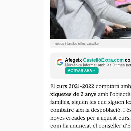
juegos infantiles niños castellon
Afegeix
CastellóExtra.com
com
Mantén-te informat amb les últimes notí
ACTIVAR ARA
El
curs 2021-2022
comptarà amb e
xiquetes de 2 anys
amb l'objectiu
famílies, siguen les que siguen le
combatre així la despoblació. I é
noves creades per a aquest curs, 
com ha anunciat el conseller d'E