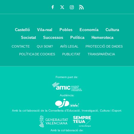
Castelló
Vila-real
Pobles
Economía
Cultura
Societat
Successos
Política
Hemeroteca
CONTACTE
QUI SOM?
AVÍS LEGAL
PROTECCIÓ DE DADES
POLÍTICA DE COOKIES
PUBLICITAT
TRANSPARÈNCIA
Formem part de:
Audiència:
Amb la col·laboració de la Conselleria d’Educació, Investigació, Cultura i Esport:
Amb la col·laboració de: