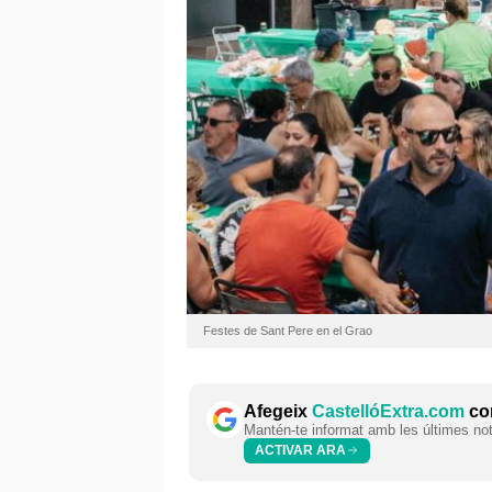
Festes de Sant Pere en el Grao
Afegeix
CastellóExtra.com
com
Mantén-te informat amb les últimes notí
ACTIVAR ARA