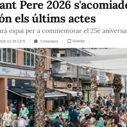
Sant Pere 2026 s'acomiad
ón els últims actes
aurà espai per a commemorar el 25é aniversar
Guardar
 2026 (11:49 CET)
Comentaris