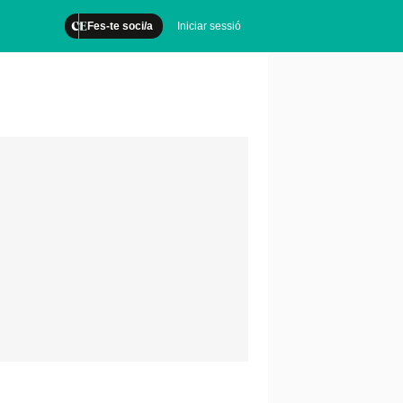
Fes-te soci/a
Iniciar sessió