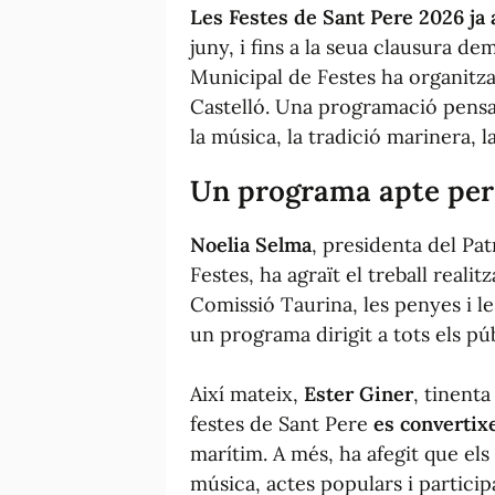
Les Festes de Sant Pere 2026 ja a
juny, i fins a la seua clausura de
Municipal de Festes ha organitz
Castelló. Una programació pensad
la música, la tradició marinera, la
Un programa apte per a
Noelia Selma
, presidenta del Pa
Festes, ha agraït el treball reali
Comissió Taurina, les penyes i le
un programa dirigit a tots els púb
Així mateix,
Ester Giner
, tinenta
festes de Sant Pere
es convertix
marítim. A més, ha afegit que els 
música, actes populars i particip