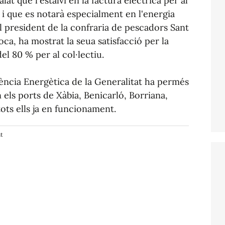
t que l'estalvi en la factura elèctrica per al
 i que es notarà especialment en l'energia
l president de la confraria de pescadors Sant
ca, ha mostrat la seua satisfacció per la
del 80 % per al col·lectiu.
iència Energètica de la Generalitat ha permés
n els ports de Xàbia, Benicarló, Borriana,
 tots ells ja en funcionament.
nt