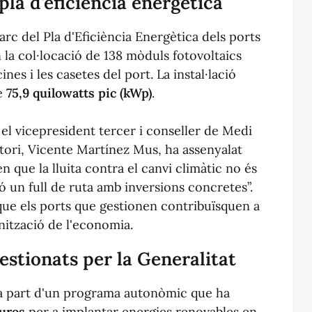
pla d'eficiència energètica
arc del Pla d'Eficiència Energètica dels ports
n la col·locació de 138 mòduls fotovoltaics
cines i les casetes del port. La instal·lació
de
75,9 quilowatts pic (kWp)
.
, el vicepresident tercer i conseller de Medi
itori, Vicente Martínez Mus, ha assenyalat
n que la lluita contra el canvi climàtic no és
ó un full de ruta amb inversions concretes”.
ue els ports que gestionen contribuïsquen a
onització de l'economia.
estionats per la Generalitat
rma part d'un programa autonòmic que ha
euros
per a implantar energies renovables en