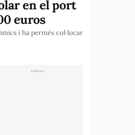
olar en el port
00 euros
nòmics i ha permés col·locar