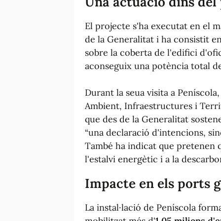
Una actuació dins del 
El projecte s'ha executat en el m
de la Generalitat i ha consistit e
sobre la coberta de l'edifici d'ofi
aconseguix una potència total 
Durant la seua visita a Peníscola
Ambient, Infraestructures i Terr
que des de la Generalitat sostene
“una declaració d'intencions, sin
També ha indicat que pretenen q
l'estalvi energètic i a la descarb
Impacte en els ports g
La instal·lació de Peníscola fo
mobilitzat més d'
1,05 milions d'