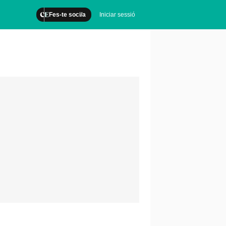
Fes-te soci/a
Iniciar sessió