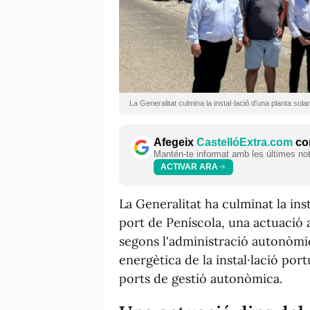
La Generalitat culmina la instal·lació d'una planta sola
Afegeix
CastellóExtra.com
com
Mantén-te informat amb les últimes notí
ACTIVAR ARA
La Generalitat ha culminat la inst
port de Peníscola, una actuació a
segons l'administració autonòmica
energètica de la instal·lació por
ports de gestió autonòmica.