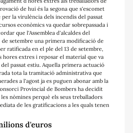
agament d'hores extres als treballadors de
rovació de hui és la segona que s'escomet
 per la virulència dels incendis del passat
ecursos econòmics va quedar sobrepassada i
ecordar que l'Assemblea d'alcaldes del
 1 de setembre una primera modificació de
er ratificada en el ple del 13 de setembre,
s hores extres i reposar el material que va
 del passat estiu. Aquella primera actuació
da tota la tramitació administrativa que
enerades a l'agost ja es puguen abonar amb la
onsorci Provincial de Bombers ha decidit
les nòmines perquè els seus treballadors
ata de les gratificacions a les quals tenen
milions d'euros