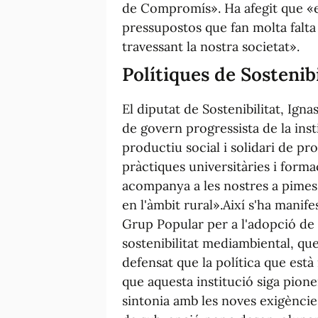
de Compromís». Ha afegit que «e
pressupostos que fan molta falta
travessant la nostra societat».
Polítiques de Sostenibi
El diputat de Sostenibilitat, Igna
de govern progressista de la inst
productiu social i solidari de pr
pràctiques universitàries i formac
acompanya a les nostres a pimes
en l'àmbit rural».Així s'ha manif
Grup Popular per a l'adopció de
sostenibilitat mediambiental, que
defensat que la política que està
que aquesta institució siga pion
sintonia amb les noves exigències