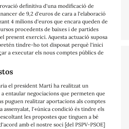
provació definitiva d'una modificació de
inancer de 9,2 d'euros de cara a l'elaboració
tzant 4 milions d'euros que encara queden de
cursos procedents de baixes i de partides
el present exercici. Aquesta actuació suposa
retén tindre-ho tot disposat perquè l'inici
çar a executar els nous comptes públics de
stos
ria el president Martí ha realitzat un
ió a entaular negociacions que permeten que
ns puguen realitzar aportacions als comptes
 assenyalat, l'«única condició és tindre els
 escoltant les propostes que tinguen a bé
, d'acord amb el nostre soci [del PSPV-PSOE]