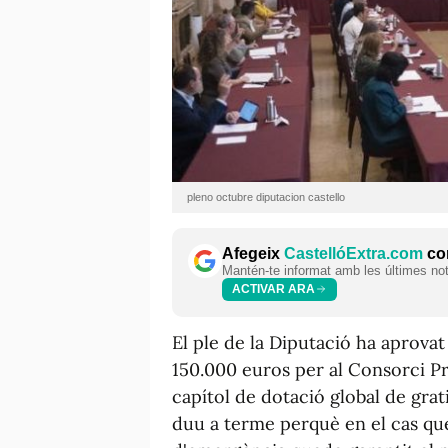
pleno octubre diputacion castello
Afegeix
CastellóExtra.com
com
Mantén-te informat amb les últimes notí
ACTIVAR ARA
El ple de la Diputació ha aprova
150.000 euros per al Consorci Pr
capítol de dotació global de gra
duu a terme perquè en el cas qu