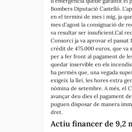
d'emergència quede garantit el p
Bombers Diputació Castelló. L'ap
en el termini de mes i mig, ja que
mes d'agost la consignació de r
va resultar ser insuficient.Cal r
Consorci ja va aprovar el passat
crèdit de 475.000 euros, que va s
per a fer front al pagament de le
quedar inservible en els incendis
ha permés que, una vegada supera
exigeix la llei, les hores extra g
nòmina de setembre. A més, el C
avançar deu dies el pagament de 
puguen disposar de manera immedi
dret.
Actiu financer de 9,2 