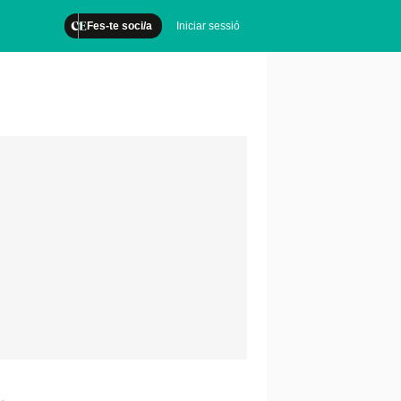
Fes-te soci/a
Iniciar sessió