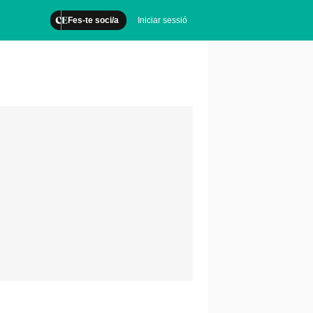
Fes-te soci/a
Iniciar sessió