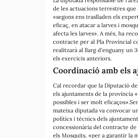
La diputada responsable de l'àre
de les actuacions terrestres qu
«segons ens traslladen els exper
eficaç, en atacar a larves i mosq
afecta les larves». A més, ha rec
contracte per al Pla Provincial c
realitzarà al llarg d'enguany un
els exercicis anteriors.
Coordinació amb els 
Cal recordar que la Diputació d
els ajuntaments de la província «
possibles i ser molt eficaços».Se
mateixa diputada va convocar un
polítics i tècnics dels ajuntamen
concessionària del contracte de l
els Mosquits, «per a garantir la 