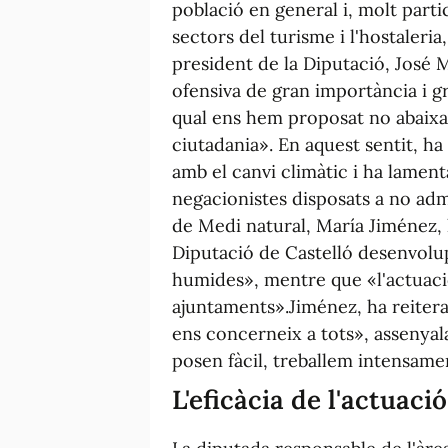
població en general i, molt part
sectors del turisme i l'hostaleria
president de la Diputació, José 
ofensiva de gran importància i g
qual ens hem proposat no abaixar
ciutadania». En aquest sentit, ha
amb el canvi climàtic i ha lament
negacionistes disposats a no adme
de Medi natural, María Jiménez, 
Diputació de Castelló desenvolup
humides», mentre que «l'actuaci
ajuntaments».Jiménez, ha reiterat
ens concerneix a tots», assenyal
posen fàcil, treballem intensamen
L'eficàcia de l'actuaci