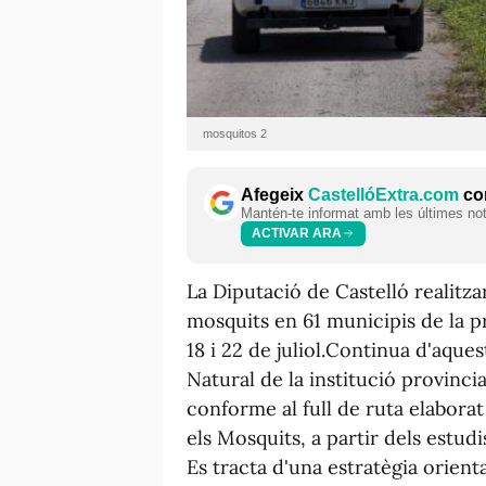
mosquitos 2
Afegeix
CastellóExtra.com
com
Mantén-te informat amb les últimes notí
ACTIVAR ARA
La Diputació de Castelló realitza
mosquits en 61 municipis de la pro
18 i 22 de juliol.Continua d'aque
Natural de la institució provinci
conforme al full de ruta elaborat
els Mosquits, a partir dels estud
Es tracta d'una estratègia orient