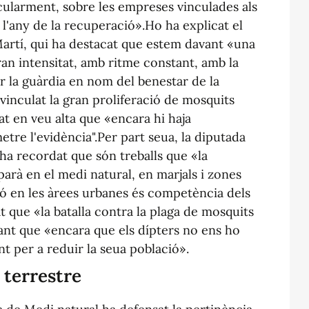
icularment, sobre les empreses vinculades als
, l'any de la recuperació».Ho ha explicat el
Martí, qui ha destacat que estem davant «una
ran intensitat, amb ritme constant, amb la
 la guàrdia en nom del benestar de la
 vinculat la gran proliferació de mosquits
at en veu alta que «encara hi haja
tre l'evidència".Per part seua, la diputada
ha recordat que són treballs que «la
arà en el medi natural, en marjals i zones
ó en les àrees urbanes és competència dels
 que «la batalla contra la plaga de mosquits
ant que «encara que els dípters no ens ho
t per a reduir la seua població».
ó terrestre