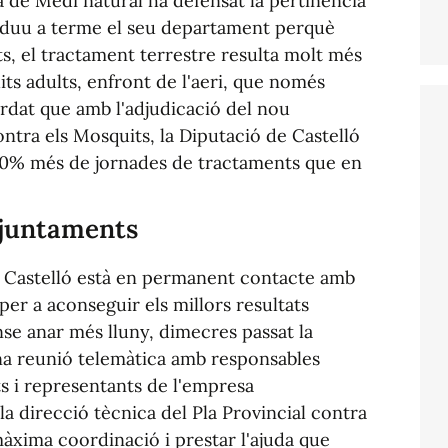
a de Medi natural ha defensat la pertinència
e duu a terme el seu departament perquè
ts, el tractament terrestre resulta molt més
uits adults, enfront de l'aeri, que només
ordat que amb l'adjudicació del nou
ontra els Mosquits, la Diputació de Castelló
 30% més de jornades de tractaments que en
ajuntaments
e Castelló està en permanent contacte amb
per a aconseguir els millors resultats
nse anar més lluny, dimecres passat la
a reunió telemàtica amb responsables
ts i representants de l'empresa
a direcció tècnica del Pla Provincial contra
màxima coordinació i prestar l'ajuda que