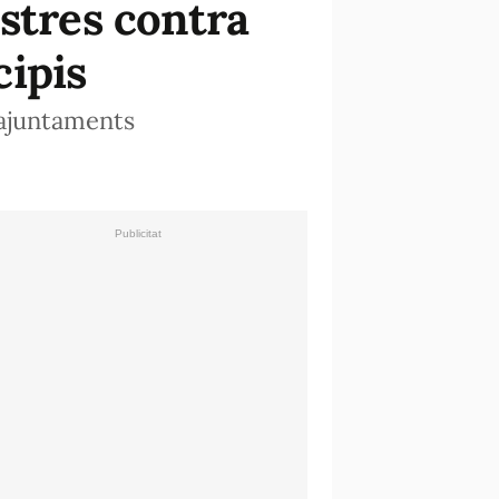
stres contra
cipis
 ajuntaments