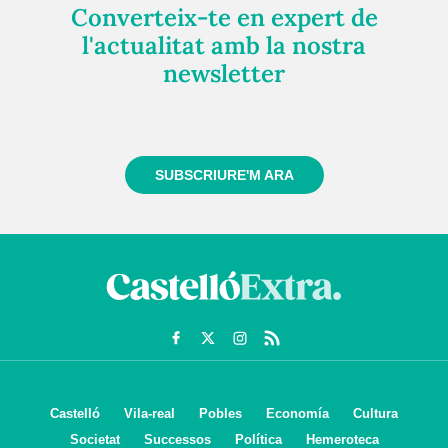
Converteix-te en expert de
l'actualitat amb la nostra
newsletter
Registra't gratuïtament i et mantindrem informat
sempre de tot el que passa a prop teu
SUBSCRIURE'M ARA
Castelló
Vila-real
Pobles
Economía
Cultura
Societat
Successos
Política
Hemeroteca