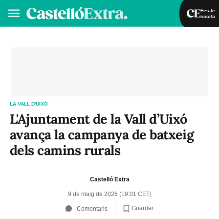
Fes-te
soci/a
Fes-te soci/a
Iniciar sessió
VA
ES
LA VALL D'UIXÓ
L'Ajuntament de la Vall d’Uixó
avança la campanya de batxeig
dels camins rurals
Castelló Extra
9 de maig de 2026 (19:01 CET)
Guardar
Comentaris