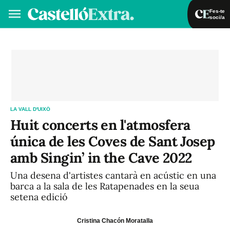
Fes-te
soci/a
Fes-te soci/a
Iniciar sessió
VA
ES
LA VALL D'UIXÓ
Huit concerts en l'atmosfera
única de les Coves de Sant Josep
amb Singin’ in the Cave 2022
Una desena d'artistes cantarà en acústic en una
barca a la sala de les Ratapenades en la seua
setena edició
Cristina Chacón Moratalla