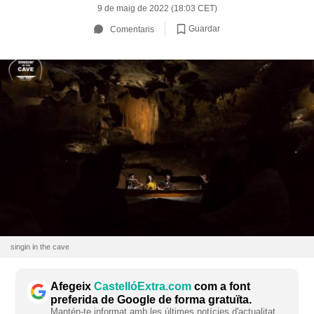
9 de maig de 2022 (18:03 CET)
Guardar
Comentaris
singin in the cave
Afegeix
CastellóExtra.com
com a font
preferida de Google de forma gratuïta.
Mantén-te informat amb les últimes notícies d'actualitat.