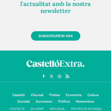
l'actualitat amb la nostra
newsletter
Registra't gratuïtament i et mantindrem informat
sempre de tot el que passa a prop teu
SUBSCRIURE'M ARA
Castelló
Vila-real
Pobles
Economía
Cultura
Societat
Successos
Política
Hemeroteca
CONTACTE
QUI SOM?
AVÍS LEGAL
PROTECCIÓ DE DADES