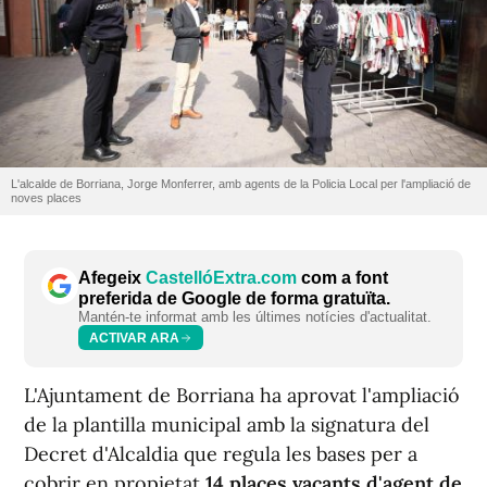
L'alcalde de Borriana, Jorge Monferrer, amb agents de la Policia Local per l'ampliació de
noves places
Afegeix
CastellóExtra.com
com a font
preferida de Google de forma gratuïta.
Mantén-te informat amb les últimes notícies d'actualitat.
ACTIVAR ARA
L'Ajuntament de Borriana ha aprovat l'ampliació
de la plantilla municipal amb la signatura del
Decret d'Alcaldia que regula les bases per a
cobrir en propietat
14 places vacants d'agent de