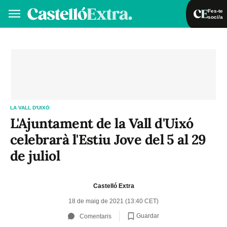
Fes-te
soci/a
Fes-te soci/a
Iniciar sessió
VA
ES
LA VALL D'UIXÓ
L'Ajuntament de la Vall d'Uixó
celebrarà l'Estiu Jove del 5 al 29
de juliol
Castelló Extra
18 de maig de 2021 (13:40 CET)
Guardar
Comentaris