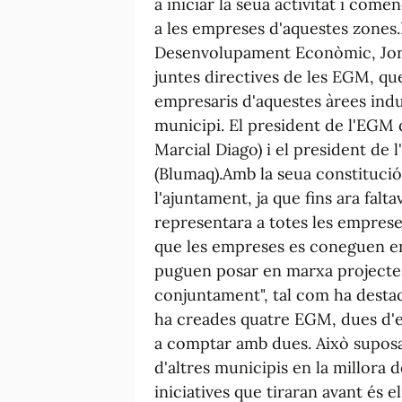
a iniciar la seua activitat i com
a les empreses d'aquestes zones.L
Desenvolupament Econòmic, Jorge
juntes directives de les EGM, qu
empresaris d'aquestes àrees indu
municipi. El president de l'EGM
Marcial Diago) i el president de
(Blumaq).Amb la seua constituci
l'ajuntament, ja que fins ara falt
representara a totes les empreses
que les empreses es coneguen en
puguen posar en marxa projectes
conjuntament", tal com ha destac
ha creades quatre EGM, dues d'ell
a comptar amb dues. Això suposa
d'altres municipis en la millora 
iniciatives que tiraran avant és 