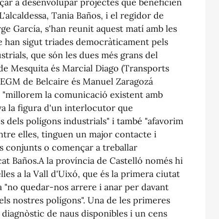
ençar a desenvolupar projectes que beneficien
'alcaldessa, Tania Baños, i el regidor de
 García, s'han reunit aquest matí amb les
e han sigut triades democràticament pels
strials, que són les dues més grans del
 de Mesquita és Marcial Diago (Transports
 l'EGM de Belcaire és Manuel Zaragozá
ó "millorem la comunicació existent amb
ava la figura d'un interlocutor que
 dels polígons industrials" i també "afavorim
tre elles, tinguen un major contacte i
 conjunts o començar a treballar
at Baños.A la província de Castelló només hi
es a la Vall d'Uixó, que és la primera ciutat
 "no quedar-nos arrere i anar per davant
dels nostres polígons". Una de les primeres
el diagnòstic de naus disponibles i un cens