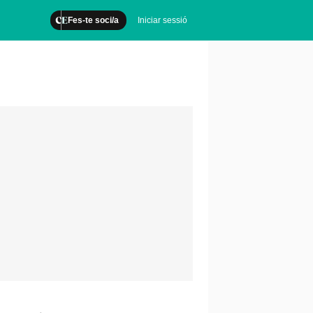
Fes-te soci/a
Iniciar sessió