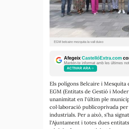
EGM belcaire mezquita la vall duixo
Afegeix
CastellóExtra.com
com
Mantén-te informat amb les últimes notí
ACTIVAR ARA
Els polígons Belcaire i Mesquita 
EGM (Entitats de Gestió i Modern
unanimitat en l'últim ple municip
col·laboració publicoprivada per 
industrials. Per a això, s'ha sign
l'Ajuntament i totes dues entitat