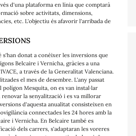
avés d'una plataforma en línia que comptarà
rmació sobre activitats, dimensions,
cies, etc. L'objectiu és afavorir l'arribada de
VERSIONS
é s'han donat a conéixer les inversions que
ígons Belcaire i Vernicha, gràcies a una
IVACE, a través de la Generalitat Valenciana.
litzades el mes de desembre. L'any passat
l polígon Mesquita, on es van instal·lar
 renovar la senyalització i es va millorar
 inversions d'aquesta anualitat consisteixen en
eovigilància connectades les 24 hores amb la
caire i Vernicha. En Belcaire també es
ficació dels carrers, s'adaptaran les voreres