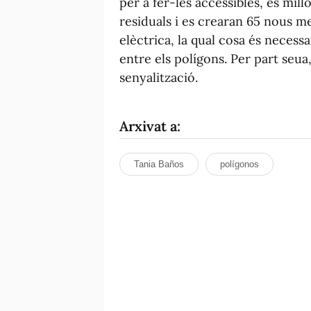
per a fer-les accessibles, es mil
residuals i es crearan 65 nous me
elèctrica, la qual cosa és necess
entre els polígons. Per part seua
senyalització.
Arxivat a:
Tania Baños
polígonos