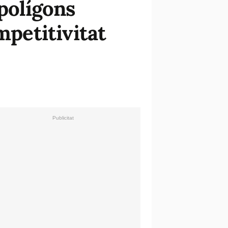
 polígons
mpetitivitat