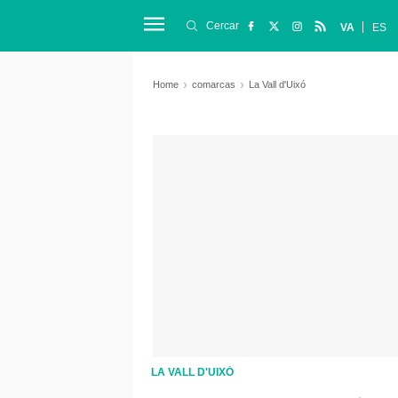
Cercar
VA
ES
Home
comarcas
La Vall d'Uixó
LA VALL D'UIXÓ