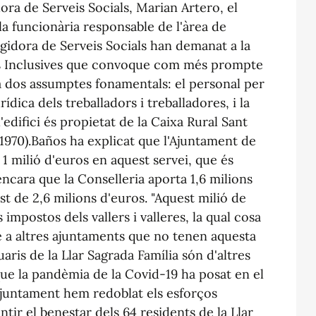
dora de Serveis Socials, Marian Artero, el
 la funcionària responsable de l'àrea de
regidora de Serveis Socials han demanat a la
ques Inclusives que convoque com més prompte
rà dos assumptes fonamentals: el personal per
urídica dels treballadors i treballadores, i la
l'edifici és propietat de la Caixa Rural Sant
 1970).Baños ha explicat que l'Ajuntament de
 1 milió d'euros en aquest servei, que és
ncara que la Conselleria aporta 1,6 milions
st de 2,6 milions d'euros. "Aquest milió de
impostos dels vallers i valleres, la qual cosa
 a altres ajuntaments que no tenen aquesta
ris de la Llar Sagrada Família són d'altres
que la pandèmia de la Covid-19 ha posat en el
'Ajuntament hem redoblat els esforços
tir el benestar dels 64 residents de la Llar