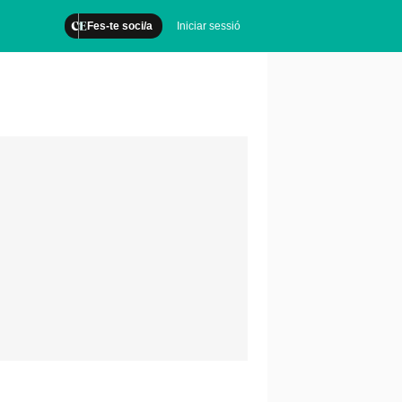
Fes-te soci/a
Iniciar sessió