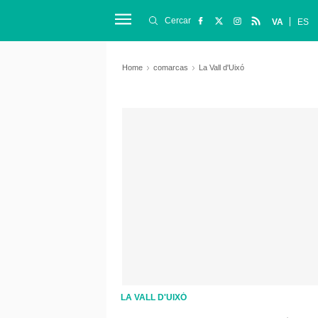
Cercar
VA
ES
Home
comarcas
La Vall d'Uixó
LA VALL D'UIXÓ