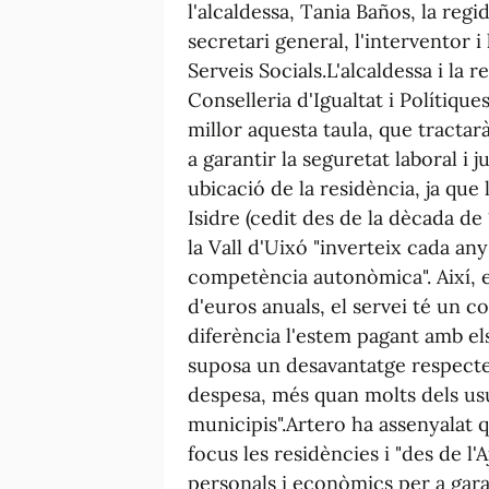
l'alcaldessa, Tania Baños, la regi
secretari general, l'interventor i
Serveis Socials.L'alcaldessa i la 
Conselleria d'Igualtat i Políti
millor aquesta taula, que tracta
a garantir la seguretat laboral i j
ubicació de la residència, ja que 
Isidre (cedit des de la dècada de
la Vall d'Uixó "inverteix cada any
competència autonòmica". Així, e
d'euros anuals, el servei té un co
diferència l'estem pagant amb els 
suposa un desavantatge respecte
despesa, més quan molts dels usua
municipis".Artero ha assenyalat 
focus les residències i "des de l
personals i econòmics per a garan