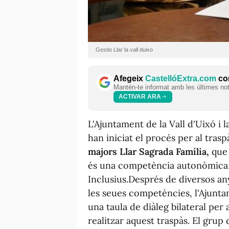
Gestio Llar la vall duixo
Afegeix
CastellóExtra.com
com
Mantén-te informat amb les últimes notí
ACTIVAR ARA
L'Ajuntament de la Vall d'Uixó i l
han iniciat el procés per al trasp
majors Llar Sagrada Família,
que 
és una competència autonòmica, 
Inclusius.Després de diversos any
les seues competències, l'Ajunta
una taula de diàleg bilateral per a
realitzar aquest traspàs. El grup