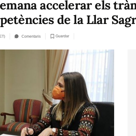
demana accelerar els tràm
petències de la Llar Sag
Guardar
ET)
Comentaris