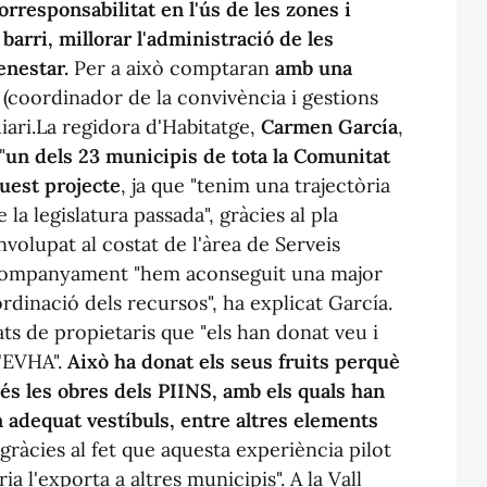
orresponsabilitat en l'ús de les zones i
arri, millorar l'administració de les
enestar.
Per a això comptaran
amb una
(coordinador de la convivència i gestions
iari.La regidora d'Habitatge,
Carmen García
,
"
un dels 23 municipis de tota la Comunitat
uest
projecte
, ja que "tenim una trajectòria
la legislatura passada", gràcies al pla
olupat al costat de l'àrea de Serveis
'acompanyament "hem aconseguit una major
ordinació dels recursos", ha explicat García.
ts de propietaris que "els han donat veu i
l'EVHA".
Això ha donat els seus fruits perquè
és les obres dels PIINS, amb els quals han
n adequat vestíbuls, entre altres elements
gràcies al fet que aquesta experiència pilot
ria l'exporta a altres municipis". A la Vall