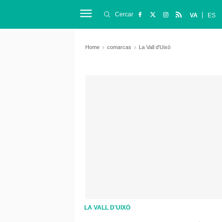
Cercar
VA
ES
Home
comarcas
La Vall d'Uixó
LA VALL D'UIXÓ