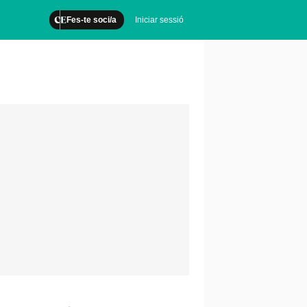
Fes-te soci/a
Iniciar sessió