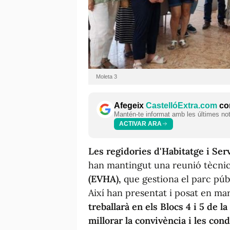
Moleta 3
Afegeix
CastellóExtra.com
com
Mantén-te informat amb les últimes notí
ACTIVAR ARA
Les regidories d'Habitatge i Serv
han mantingut una reunió tècn
(EVHA),
que gestiona el parc públ
Així han presentat i posat en m
treballarà en els Blocs 4 i 5 de l
millorar la convivència i les co