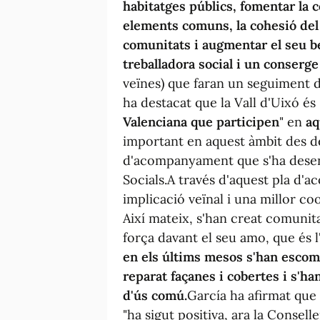
habitatges públics, fomentar la c
elements comuns, la cohesió del b
comunitats i augmentar el seu b
treballadora social i un conserge
veïnes) que faran un seguiment d
ha destacat que la Vall d'Uixó és 
Valenciana que participen
" en
aq
important en aquest àmbit des de 
d'acompanyament que s'ha desenv
Socials.A través d'aquest pla d
implicació veïnal i una millor co
Així mateix, s'han creat comunita
força davant el seu amo, que és 
en els últims mesos s'han escom
reparat façanes i cobertes i s'ha
d'ús comú.
García ha afirmat que 
"ha sigut positiva, ara la Conselle