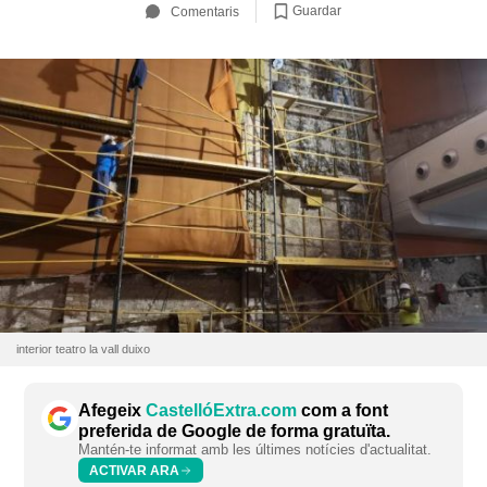
Guardar
Comentaris
interior teatro la vall duixo
Afegeix
CastellóExtra.com
com a font
preferida de Google de forma gratuïta.
Mantén-te informat amb les últimes notícies d'actualitat.
ACTIVAR ARA