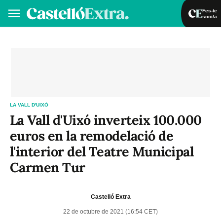
Fes-te
soci/a
Fes-te soci/a
Iniciar sessió
VA
ES
LA VALL D'UIXÓ
La Vall d'Uixó inverteix 100.000
euros en la remodelació de
l'interior del Teatre Municipal
Carmen Tur
Castelló Extra
22 de octubre de 2021 (16:54 CET)