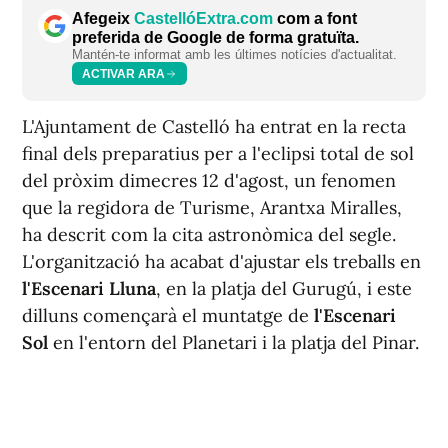
Afegeix
CastellóExtra.com
com a font
preferida de Google de forma gratuïta.
Mantén-te informat amb les últimes notícies d'actualitat.
ACTIVAR ARA
L'Ajuntament de Castelló ha entrat en la recta
final dels preparatius per a l'eclipsi total de sol
del pròxim dimecres 12 d'agost, un fenomen
que la regidora de Turisme, Arantxa Miralles,
ha descrit com la cita astronòmica del segle.
L'organització ha acabat d'ajustar els treballs en
l'Escenari Lluna
, en la platja del Gurugú, i este
dilluns començarà el muntatge de
l'Escenari
Sol
en l'entorn del Planetari i la platja del Pinar.
Miralles ha explicat que ambdós espais es
convertiran en els punts centrals per a seguir la