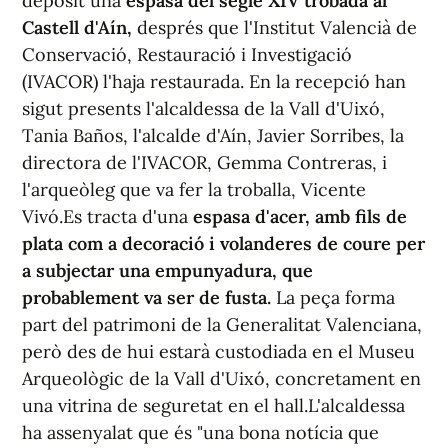
depòsit una
espasa del segle XIV trobada al
Castell d'Aín,
després que l'Institut Valencià de
Conservació, Restauració i Investigació
(IVACOR) l'haja restaurada. En la recepció han
sigut presents l'alcaldessa de la Vall d'Uixó,
Tania Baños, l'alcalde d'Aín, Javier Sorribes, la
directora de l'IVACOR, Gemma Contreras, i
l'arqueòleg que va fer la troballa, Vicente
Vivó.Es tracta d'una
espasa d'acer, amb fils de
plata com a decoració i volanderes de coure per
a subjectar una empunyadura, que
probablement va ser de fusta.
La peça forma
part del patrimoni de la Generalitat Valenciana,
però des de hui estarà custodiada en el Museu
Arqueològic de la Vall d'Uixó, concretament en
una vitrina de seguretat en el hall.L'alcaldessa
ha assenyalat que és "una bona notícia que