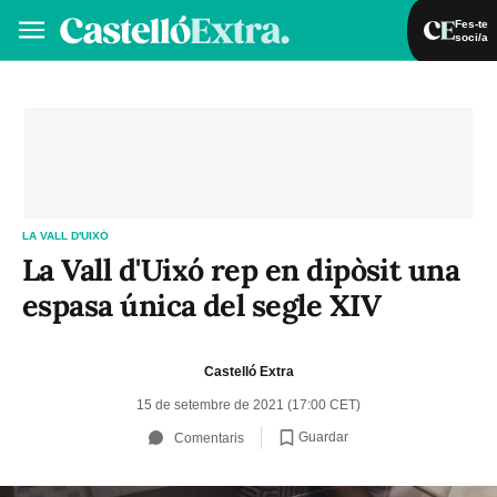
Fes-te
soci/a
Fes-te soci/a
Iniciar sessió
VA
ES
LA VALL D'UIXÓ
La Vall d'Uixó rep en dipòsit una
espasa única del segle XIV
Castelló Extra
15 de setembre de 2021 (17:00 CET)
Guardar
Comentaris