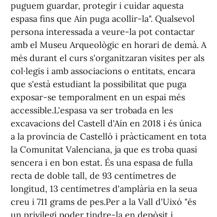
puguem guardar, protegir i cuidar aquesta
espasa fins que Aín puga acollir-la". Qualsevol
persona interessada a veure-la pot contactar
amb el Museu Arqueològic en horari de demà. A
més durant el curs s'organitzaran visites per als
col·legis i amb associacions o entitats, encara
que s'està estudiant la possibilitat que puga
exposar-se temporalment en un espai més
accessible.L'espasa va ser trobada en les
excavacions del Castell d'Aín en 2018 i és única
a la província de Castelló i pràcticament en tota
la Comunitat Valenciana, ja que es troba quasi
sencera i en bon estat. És una espasa de fulla
recta de doble tall, de 93 centímetres de
longitud, 13 centímetres d'amplària en la seua
creu i 711 grams de pes.Per a la Vall d'Uixó "és
un privilegi poder tindre-la en depòsit i