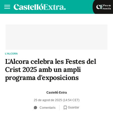
Fes-te
soci/a
Fes-te soci/a
Iniciar sessió
VA
ES
L'ALCORA
L'Alcora celebra les Festes del
Crist 2025 amb un ampli
programa d'exposicions
Castelló Extra
25 de agost de 2025 (14:54 CET)
Guardar
Comentaris