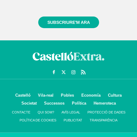
Registra't gratuïtament i et mantindrem informat
sempre de tot el que passa a prop teu
SUBSCRIURE'M ARA
Castelló
Vila-real
Pobles
Economía
Cultura
Societat
Successos
Política
Hemeroteca
CONTACTE
QUI SOM?
AVÍS LEGAL
PROTECCIÓ DE DADES
POLÍTICA DE COOKIES
PUBLICITAT
TRANSPARÈNCIA