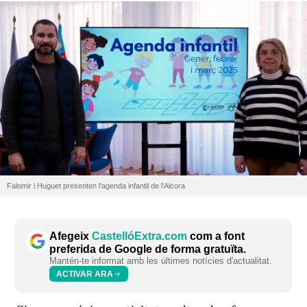
Falomir i Huguet presenten l'agenda infantil de l'Alcora
Afegeix
CastellóExtra.com
com a font
preferida de Google de forma gratuïta.
Mantén-te informat amb les últimes notícies d'actualitat.
ACTIVAR ARA