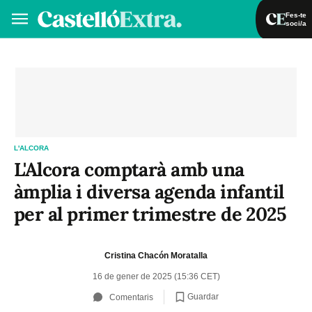
Fes-te
soci/a
Fes-te soci/a
Iniciar sessió
VA
ES
L'ALCORA
L'Alcora comptarà amb una
àmplia i diversa agenda infantil
per al primer trimestre de 2025
Cristina Chacón Moratalla
16 de gener de 2025 (15:36 CET)
Guardar
Comentaris