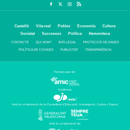
Castelló
Vila-real
Pobles
Economía
Cultura
Societat
Successos
Política
Hemeroteca
CONTACTE
QUI SOM?
AVÍS LEGAL
PROTECCIÓ DE DADES
POLÍTICA DE COOKIES
PUBLICITAT
TRANSPARÈNCIA
Formem part de:
Audiència:
Amb la col·laboració de la Conselleria d’Educació, Investigació, Cultura i Esport:
Amb la col·laboració de: