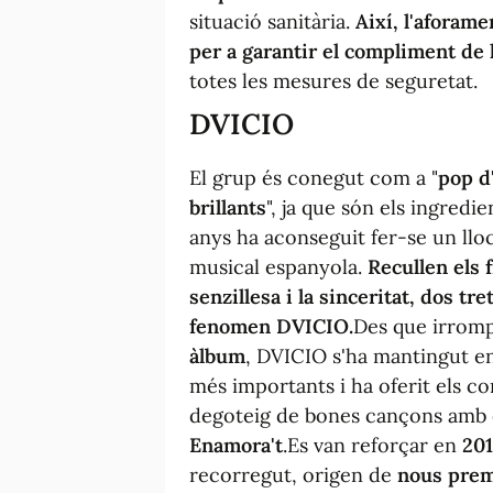
situació sanitària.
Així, l'aforame
per a garantir el compliment de 
totes les mesures de seguretat.
DVICIO
El grup és conegut com a "
pop d'
brillants
", ja que són els ingred
anys ha aconseguit fer-se un llo
musical espanyola.
Recullen els 
senzillesa i la sinceritat, dos tr
fenomen DVICIO.
Des que irrom
àlbum
, DVICIO s'ha mantingut en 
més importants i ha oferit els c
degoteig de bones cançons amb è
Enamora't
.Es van reforçar en
201
recorregut, origen de
nous premi