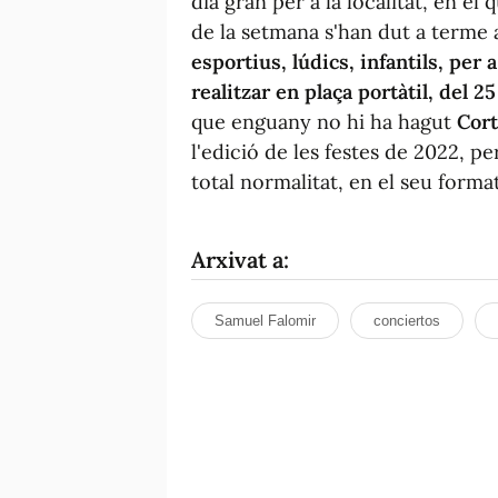
dia gran per a la localitat, en el q
de la setmana s'han dut a terme 
esportius, lúdics, infantils, per a
realitzar en plaça portàtil, del 25
que enguany no hi ha hagut
Cort
l'edició de les festes de 2022, 
total normalitat, en el seu format
Arxivat a:
Samuel Falomir
conciertos