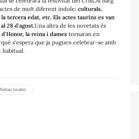
ual se celebrarà la festivitat del Crist.Al llarg
actes de molt diferent índole:
culturals,
 la tercera edat, etc. Els actes taurins es van
 al 28 d'agost.
Una altra de les novetats és
 d'Honor, la reina i dames
tornaran en
perquè s'espera que ja puguen celebrar-se amb
 habitual.
fiestas locales