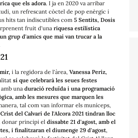
rica que els adora
. I ja en 2020 va arribar
studi, un refrescant còctel de pop enèrgic i
us hits tan indiscutibles com
5 Sentits, Dosis
rprenent fruit d'una
riquesa estilística
 un grup d'amics que mai van trucar a la
.
21
mir,
i la regidora de l'àrea,
Vanessa Periz,
litat
sí que celebrarà les seues festes
me amb una
duració reduïda i una programació
lògica, amb les mesures que marquen les
anera, tal com van informar els muníceps,
rist del Calvari de l'Alcora 2021 tindran lloc
 donar principi el
dissabte 21 d'agost, amb el
ctes, i finalitzaran el diumenge 29 d'agost
,