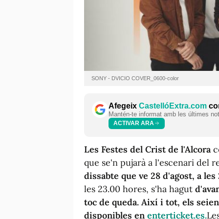
SONY - DVICIO COVER_0600-color
Afegeix
CastellóExtra.com
com
Mantén-te informat amb les últimes notí
ACTIVAR ARA
Les Festes del Crist de l'Alcora
c
que se'n pujarà a l'escenari del r
dissabte que ve 28 d'agost, a les
les 23.00 hores, s'ha hagut
d'ava
toc de queda. Així i tot, els sei
disponibles en
enterticket.es.
Les