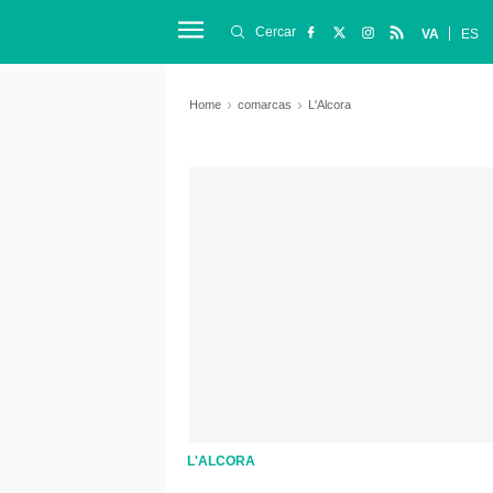
Cercar
VA
ES
Home
comarcas
L'Alcora
L'ALCORA