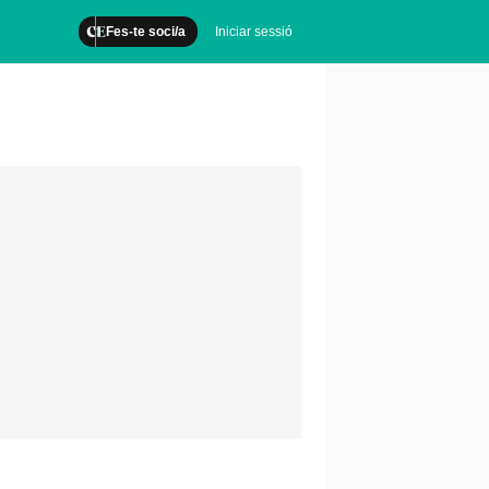
Fes-te soci/a
Iniciar sessió