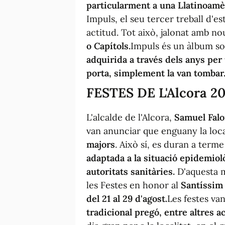
particularment a una Llatinoamè
Impuls, el seu tercer treball d'e
actitud. Tot això, jalonat amb no
o Capítols.
Impuls és un àlbum so
adquirida a través dels anys per
porta, simplement la van tombar
FESTES DE L'Alcora 20
L'alcalde de l'Alcora,
Samuel Falo
van anunciar que enguany la loca
majors
. Això sí, es duran a ter
adaptada a la situació epidemio
autoritats sanitàries.
D'aquesta m
les Festes en honor al
Santíssim C
del 21 al 29 d'agost.
Les festes van
tradicional pregó, entre altres a