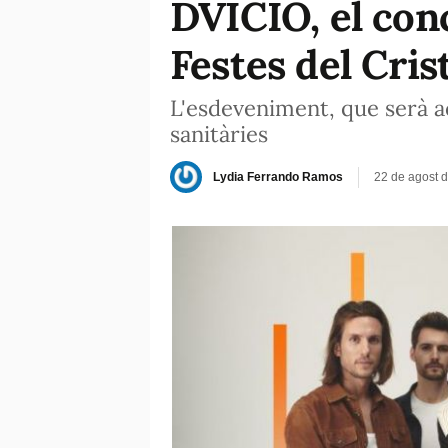
DVICIO, el conc
Festes del Cris
L'esdeveniment, que serà a
sanitàries
Lydia Ferrando Ramos
22 de agost 