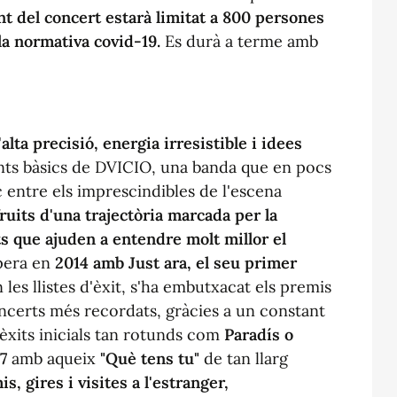
nt del concert estarà limitat a 800 persones
la normativa covid-19.
Es durà a terme amb
alta precisió, energia irresistible i idees
ients bàsics de DVICIO, una banda que en pocs
c entre els imprescindibles de l'escena
fruits d'una trajectòria marcada per la
ets que ajuden a entendre molt millor el
pera en
2014 amb Just ara, el seu primer
les llistes d'èxit, s'ha embutxacat els premis
oncerts més recordats, gràcies a un constant
xits inicials tan rotunds com
Paradís o
7
amb aqueix
"Què tens tu"
de tan llarg
s, gires i visites a l'estranger,