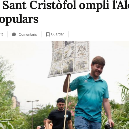
 Sant Cristòfol ompli l'A
populars
Guardar
T)
Comentaris