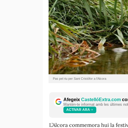
Pas pel riu per Sant Cristòfor a l'Alcora
Afegeix
CastellóExtra.com
com
Mantén-te informat amb les últimes notí
ACTIVAR ARA
L’Alcora commemora hui la festivit