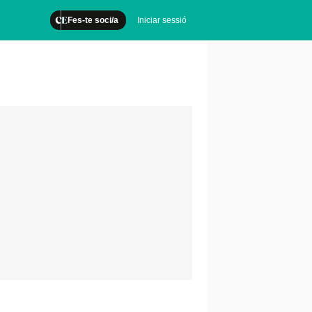
Fes-te soci/a
Iniciar sessió