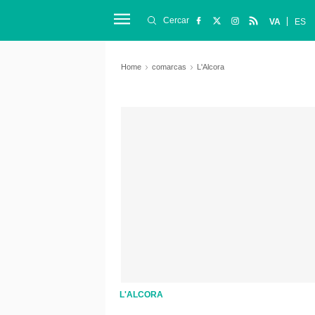
Cercar
VA
ES
Home
comarcas
L'Alcora
L'ALCORA