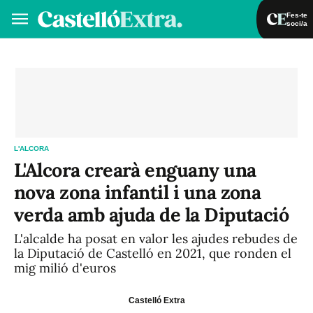
Fes-te
soci/a
Fes-te soci/a
Iniciar sessió
VA
ES
L'ALCORA
L'Alcora crearà enguany una
nova zona infantil i una zona
verda amb ajuda de la Diputació
L'alcalde ha posat en valor les ajudes rebudes de
la Diputació de Castelló en 2021, que ronden el
mig milió d'euros
Castelló Extra