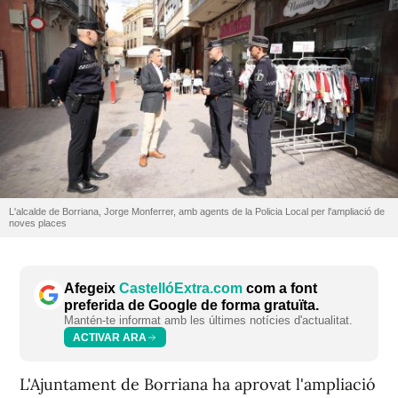
L'alcalde de Borriana, Jorge Monferrer, amb agents de la Policia Local per l'ampliació de
noves places
Afegeix
CastellóExtra.com
com a font
preferida de Google de forma gratuïta.
Mantén-te informat amb les últimes notícies d'actualitat.
ACTIVAR ARA
L'Ajuntament de Borriana ha aprovat l'ampliació