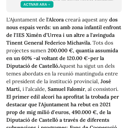
ACTIVAR ARA
L'Ajuntament de
l'Alcora
crearà aquest any
dos
nous espais verds: un amb zona infantil enfront
de l'IES Ximén d’Urrea i un altre a l'avinguda
Tinent General Federico Michavila.
Tots dos
projectes sumen
200.000 €, quantia assumida
en un 60% -al voltant de 120.00 €-per la
Diputació de Castelló.
Aquest ha sigut un dels
temes abordats en la reunió mantinguda entre
el president de la institució provincial,
José
Martí,
i l'alcalde,
Samuel Falomir
, al consistori.
El primer edil alcorí ha aprofitat la trobada per
destacar que l'Ajuntament ha rebut en 2021
prop de mig milió d'euros, 490.000 €, de la
Diputació de Castelló a través de diferents
subvencions i programes
:
Fons de Cooperació