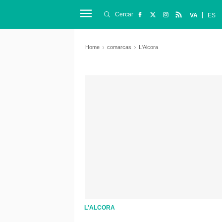
Cercar
VA
ES
Home
comarcas
L'Alcora
L'ALCORA