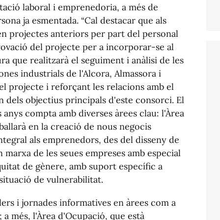
ntació laboral i emprenedoria, a més de
rsona ja esmentada. “Cal destacar que als
 en projectes anteriors per part del personal
rovació del projecte per a incorporar-se al
ura que realitzarà el seguiment i anàlisi de les
ones industrials de l'Alcora, Almassora i
el projecte i reforçant les relacions amb el
n dels objectius principals d'este consorci. El
 anys compta amb diverses àrees clau: l'Àrea
ballarà en la creació de nous negocis
egral als emprenedors, des del disseny de
 en marxa de les seues empreses amb especial
'equitat de gènere, amb suport específic a
tuació de vulnerabilitat.
llers i jornades informatives en àrees com a
; a més, l'Àrea d'Ocupació, que està