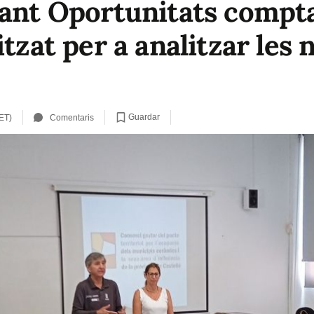
eant Oportunitats comp
itzat per a analitzar les 
Guardar
ET)
Comentaris