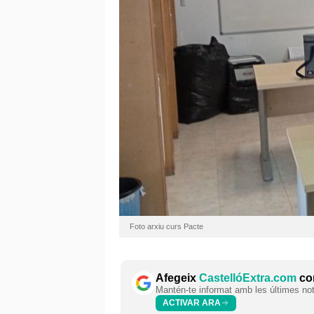
Foto arxiu curs Pacte
Afegeix
CastellóExtra.com
com
Mantén-te informat amb les últimes notí
ACTIVAR ARA