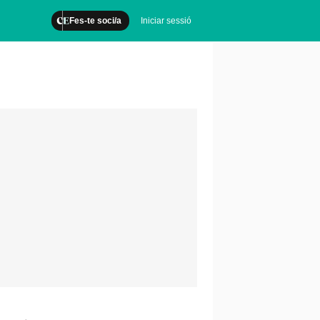
Fes-te soci/a
Iniciar sessió