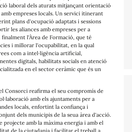
rció laboral dels aturats mitjançant orientació
 amb empreses locals. Un servici itinerant
erint plans d'ocupació adaptats i sessions
ortir les aliances amb empreses per a
 finalment l'Àrea de Formació, que té
ies i millorar l'ocupabilitat, en la qual
ees com a intel·ligència artificial,
mentes digitals, habilitats socials en atenció
ecialitzada en el sector ceràmic que és un
el Consorci reafirma el seu compromís de
col·laboració amb els ajuntaments per a
des locals, enfortint la confiança i
junt dels municipis de la seua àrea d'acció.
te projecte amb la màxima energia i amb el
at de la ciutadania i facilitar el treball a