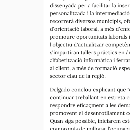
dissenyada per a facilitar la inse
personalitzada i la intermediació
recorrerà diversos municipis, of
d'orientació laboral, a més d'enf
promoure oportunitats laborals i
l'objectiu d'actualitzar competènc
s'impartiran tallers pràctics en àr
alfabetització informàtica i ferra
al client, a més de formació esp
sector clau de la regió.
Delgado conclou explicant que “
continuar treballant en estreta 
respondre eficaçment a les deman
promovent el desenrotllament con
Quan siga possible, iniciarem es
compromís de millorar l'ocupabilit