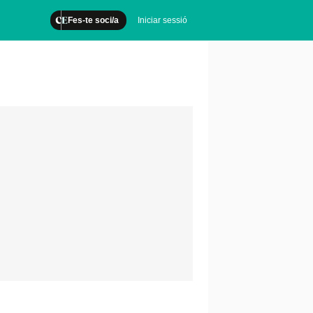
Fes-te soci/a
Iniciar sessió