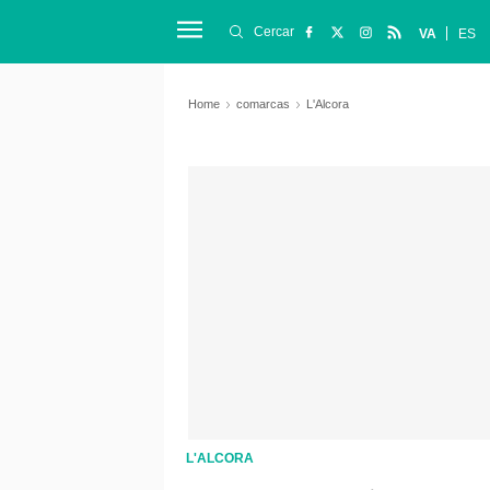
Cercar
VA
ES
Home
comarcas
L'Alcora
L'ALCORA