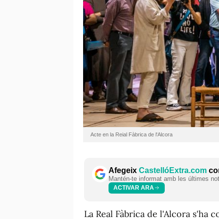
Acte en la Reial Fàbrica de l'Alcora
Afegeix
CastellóExtra.com
com
Mantén-te informat amb les últimes notí
ACTIVAR ARA
La Real Fàbrica de l'Alcora s'ha 