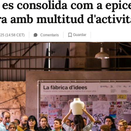
 es consolida com a epice
ora amb multitud d'activit
Guardar
025 (14:58 CET)
Comentaris