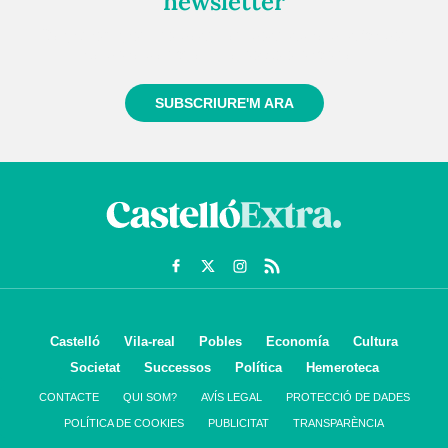
newsletter
Registra't gratuïtament i et mantindrem informat
sempre de tot el que passa a prop teu
SUBSCRIURE'M ARA
Castelló
Vila-real
Pobles
Economía
Cultura
Societat
Successos
Política
Hemeroteca
CONTACTE
QUI SOM?
AVÍS LEGAL
PROTECCIÓ DE DADES
POLÍTICA DE COOKIES
PUBLICITAT
TRANSPARÈNCIA