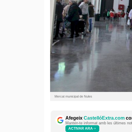
Mercat municipal de Nules
Afegeix
CastellóExtra.com
com
Mantén-te informat amb les últimes notí
ACTIVAR ARA