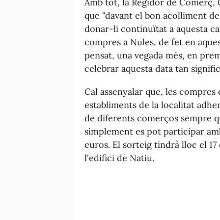
Amb tot, la Regidor de Comerç,
que "davant el bon acolliment d
donar-li continuïtat a aquesta c
compres a Nules, de fet en aque
pensat, una vegada més, en prem
celebrar aquesta data tan signifi
Cal assenyalar que, les compres 
establiments de la localitat adher
de diferents comerços sempre qu
simplement es pot participar am
euros. El sorteig tindrà lloc el 17
l'edifici de Natiu.