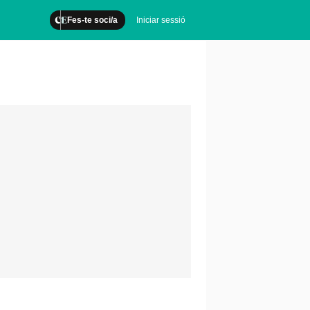
Fes-te soci/a
Iniciar sessió