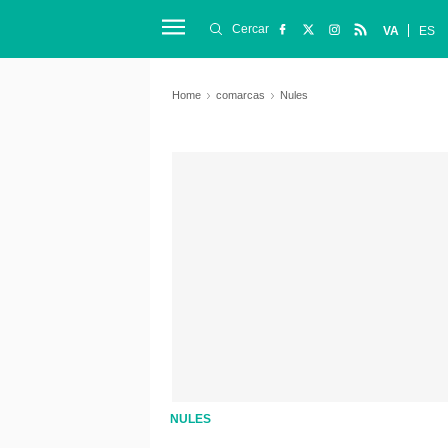
Cercar
VA
ES
Home
comarcas
Nules
NULES