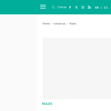
Cercar
VA
ES
Home
comarcas
Nules
NULES