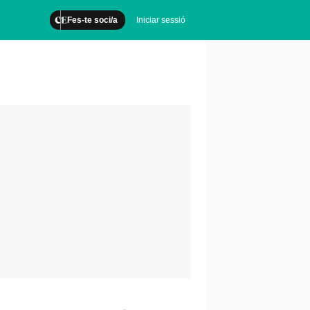
Fes-te soci/a
Iniciar sessió