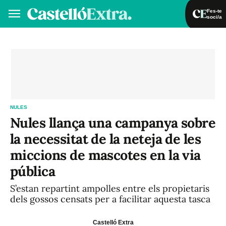
Fes-te
soci/a
Fes-te soci/a
Iniciar sessió
VA
ES
NULES
Nules llança una campanya sobre
la necessitat de la neteja de les
miccions de mascotes en la via
pública
S’estan repartint ampolles entre els propietaris
dels gossos censats per a facilitar aquesta tasca
Castelló Extra