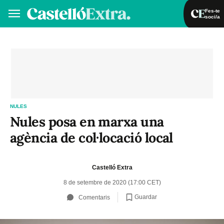
Fes-te
soci/a
Fes-te soci/a
Iniciar sessió
VA
ES
NULES
Nules posa en marxa una
agència de col·locació local
Castelló Extra
8 de setembre de 2020 (17:00 CET)
Guardar
Comentaris