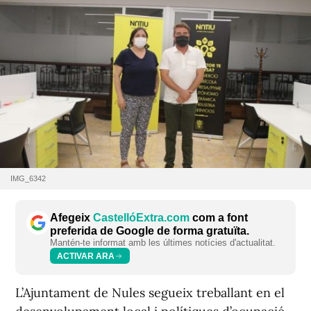
IMG_6342
Afegeix
CastellóExtra.com
com a font
preferida de Google de forma gratuïta.
Mantén-te informat amb les últimes notícies d'actualitat.
ACTIVAR ARA
L’Ajuntament de Nules segueix treballant en el