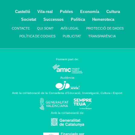
Castelló
Vila-real
Pobles
Economía
Cultura
Societat
Successos
Política
Hemeroteca
CONTACTE
QUI SOM?
AVÍS LEGAL
PROTECCIÓ DE DADES
POLÍTICA DE COOKIES
PUBLICITAT
TRANSPARÈNCIA
Formem part de:
Audiència:
Amb la col·laboració de la Conselleria d’Educació, Investigació, Cultura i Esport:
Amb la col·laboració de: