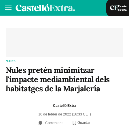
Fes-te
soci/a
Fes-te soci/a
Iniciar sessió
VA
ES
NULES
Nules pretén minimitzar
l'impacte mediambiental dels
habitatges de la Marjalería
Castelló Extra
10 de febrer de 2022 (16:33 CET)
Guardar
Comentaris