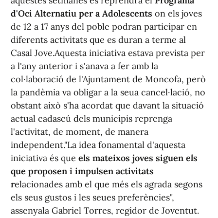
aquestes setmanes es reprendrà el
Programa
d'Oci Alternatiu per a Adolescents
on els joves
de 12 a 17 anys del poble podran participar en
diferents activitats que es duran a terme al
Casal Jove.Aquesta iniciativa estava prevista per
a l'any anterior i s'anava a fer amb la
col·laboració de l'Ajuntament de Moncofa, però
la pandèmia va obligar a la seua cancel·lació, no
obstant això s'ha acordat que davant la situació
actual cadascú dels municipis reprenga
l'activitat, de moment, de manera
independent."La idea fonamental d'aquesta
iniciativa és que
els mateixos joves siguen els
que proposen i impulsen activitats
r
elacionades amb el que més els agrada segons
els seus gustos i les seues preferències",
assenyala Gabriel Torres, regidor de Joventut.