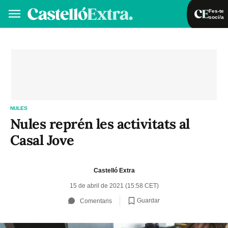
Fes-te
soci/a
Fes-te soci/a
Iniciar sessió
VA
ES
NULES
Nules reprén les activitats al
Casal Jove
Castelló Extra
15 de abril de 2021 (15:58 CET)
Guardar
Comentaris