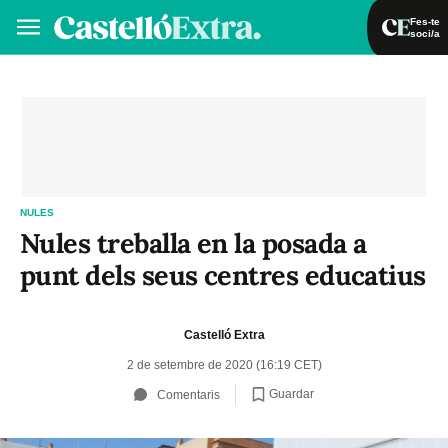
Fes-te
soci/a
Fes-te soci/a
Iniciar sessió
VA
ES
NULES
Nules treballa en la posada a
punt dels seus centres educatius
Castelló Extra
2 de setembre de 2020 (16:19 CET)
Guardar
Comentaris