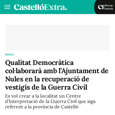
Fes-te
soci/a
Fes-te soci/a
Iniciar sessió
VA
ES
NULES
Qualitat Democràtica
col·laborarà amb l’Ajuntament de
Nules en la recuperació de
vestigis de la Guerra Civil
Es vol crear a la localitat un Centre
d’Interpretació de la Guerra Civil que siga
referent a la província de Castelló