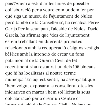
país”.“Anem a estudiar les línies de possible
col·laboració per a veure com podem fer per
què siga un museu de l’Ajuntament de Nules
però també de la Conselleria”, ha recalcat Pérez
Garijo.Per la seua part, l’alcalde de Nules, David
García, ha afirmat que “des de l’ajuntament
estem treballant en diferents projectes
relacionats amb la recuperació d’alguns vestigis
bèl·lics amb la intenció de crear un fons
patrimonial de la Guerra Civil; de fet
recentment s’ha restaurat un dels 196 blocaus
que hi ha localitzats al nostre terme
municipal”.En aquest sentit, ha assenyalat que
“hem volgut exposar a la consellera totes les
iniciatives en marxa i hem sol·licitat la seua
col·laboració per a crear un Centre d’
Interpretació de la Guerra Civil a Nules que