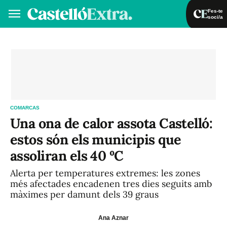
Fes-te
soci/a
Fes-te soci/a
Iniciar sessió
VA
ES
COMARCAS
Una ona de calor assota Castelló:
estos són els municipis que
assoliran els 40 ºC
Alerta per temperatures extremes: les zones
més afectades encadenen tres dies seguits amb
màximes per damunt dels 39 graus
Ana Aznar