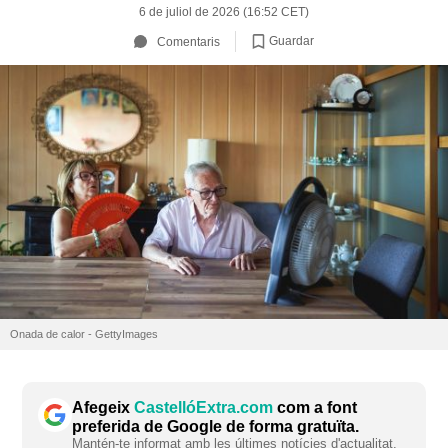
6 de juliol de 2026 (16:52 CET)
Guardar
Comentaris
Onada de calor - GettyImages
Afegeix
CastellóExtra.com
com a font
preferida de Google de forma gratuïta.
Mantén-te informat amb les últimes notícies d'actualitat.