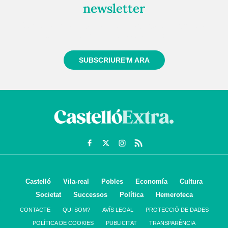
newsletter
Registra't gratuïtament i et mantindrem informat
sempre de tot el que passa a prop teu
SUBSCRIURE'M ARA
Castelló
Vila-real
Pobles
Economía
Cultura
Societat
Successos
Política
Hemeroteca
CONTACTE
QUI SOM?
AVÍS LEGAL
PROTECCIÓ DE DADES
POLÍTICA DE COOKIES
PUBLICITAT
TRANSPARÈNCIA