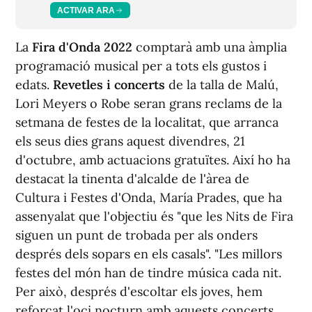
ACTIVAR ARA
La
Fira d'Onda 2022
comptarà amb una àmplia
programació musical per a tots els gustos i
edats.
Revetles i concerts
de la talla de Malú,
Lori Meyers o Robe seran grans reclams de la
setmana de festes de la localitat, que arranca
els seus dies grans aquest divendres, 21
d'octubre, amb actuacions gratuïtes. Així ho ha
destacat la tinenta d'alcalde de l'àrea de
Cultura i Festes d'Onda, María Prades, que ha
assenyalat que l'objectiu és "que les Nits de Fira
siguen un punt de trobada per als onders
després dels sopars en els casals". "Les millors
festes del món han de tindre música cada nit.
Per això, després d'escoltar els joves, hem
reforçat l'oci nocturn amb aquests concerts