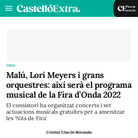
Fes-te
soci/a
Fes-te soci/a
Iniciar sessió
VA
ES
ONDA
Malú, Lori Meyers i grans
orquestres: així serà el programa
musical de la Fira d’Onda 2022
El consistori ha organitzat concerts i set
actuacions musicals gratuïtes per a amenitzar
les ‘Nits de Fira’
Cristina Chacón Moratalla