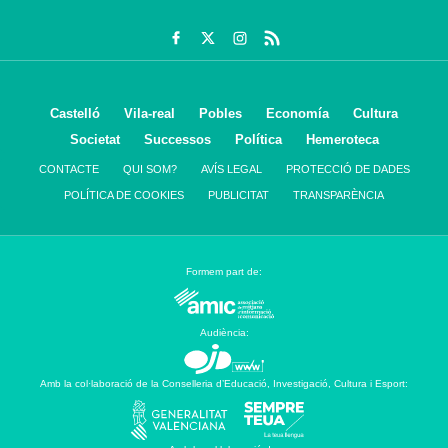
Castelló
Vila-real
Pobles
Economía
Cultura
Societat
Successos
Política
Hemeroteca
CONTACTE
QUI SOM?
AVÍS LEGAL
PROTECCIÓ DE DADES
POLÍTICA DE COOKIES
PUBLICITAT
TRANSPARÈNCIA
Formem part de:
Audiència:
Amb la col·laboració de la Conselleria d’Educació, Investigació, Cultura i Esport: