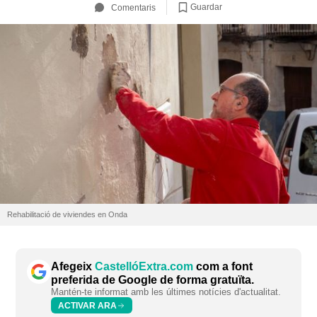
Guardar
Comentaris
Rehabilitació de viviendes en Onda
Afegeix
CastellóExtra.com
com a font
preferida de Google de forma gratuïta.
Mantén-te informat amb les últimes notícies d'actualitat.
ACTIVAR ARA