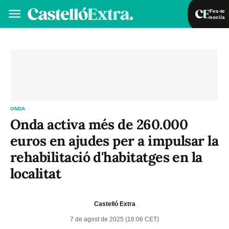
Fes-te
soci/a
Fes-te soci/a
Iniciar sessió
VA
ES
ONDA
Onda activa més de 260.000
euros en ajudes per a impulsar la
rehabilitació d'habitatges en la
localitat
Castelló Extra
7 de agost de 2025 (16:06 CET)