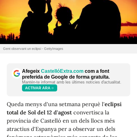
Gent observant un eclipsi - GettyImages
Afegeix
CastellóExtra.com
com a font
preferida de Google de forma gratuïta.
Mantén-te informat amb les últimes notícies d'actualitat.
ACTIVAR ARA
Queda menys d'una setmana perquè l'
eclipsi
total de Sol del 12 d'agost
convertisca la
província de Castelló en un dels llocs més
atractius d'Espanya per a observar un dels