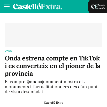
Fes-te
soci/a
Fes-te soci/a
Iniciar sessió
VA
ES
ONDA
Onda estrena compte en TikTok
i es converteix en el pioner de la
província
El compte @ondaajuntament mostra els
monuments i l'actualitat onders des d'un punt
de vista desenfadat
Castelló Extra