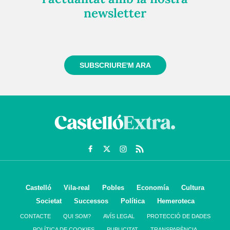
newsletter
Registra't gratuïtament i et mantindrem informat
sempre de tot el que passa a prop teu
SUBSCRIURE'M ARA
Castelló
Vila-real
Pobles
Economía
Cultura
Societat
Successos
Política
Hemeroteca
CONTACTE
QUI SOM?
AVÍS LEGAL
PROTECCIÓ DE DADES
POLÍTICA DE COOKIES
PUBLICITAT
TRANSPARÈNCIA